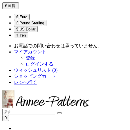
¥
通貨
€ Euro
£ Pound Sterling
$ US Dollar
¥ Yen
お電話での問い合わせは承っていません。
マイアカウント
登録
ログインする
ウィッシュリスト (0)
ショッピングカート
レジへ行く
0
ショッピングカートは空です！