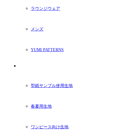
ラウンジウェア
メンズ
YUMI PATTERNS
生地
型紙サンプル使用生地
春夏用生地
ワンピース向け生地