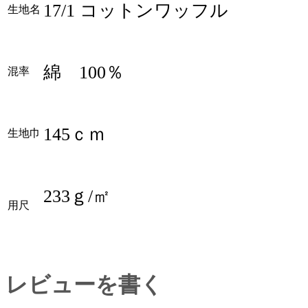
17/1 コットンワッフル
生地名
綿 100％
混率
145ｃｍ
生地巾
233ｇ/㎡
用尺
レビューを書く