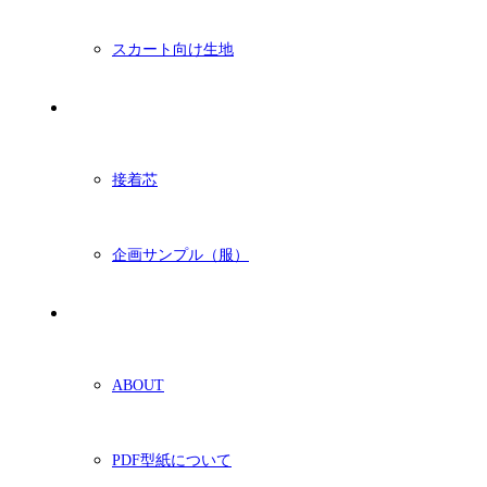
スカート向け生地
付属・他
接着芯
企画サンプル（服）
ショッピングガイド
ABOUT
PDF型紙について