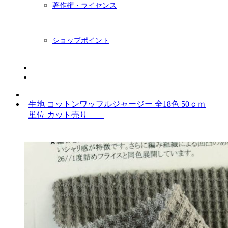
著作権・ライセンス
ショップポイント
ニュースレター
BLOG
生地 コットンワッフルジャージー 全18色 50ｃｍ
単位 カット売り