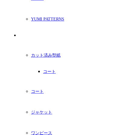
YUMI PATTERNS
印刷型紙
カット済み型紙
コート
コート
ジャケット
ワンピース