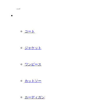
/Menu
PDFダウンロード型紙
コート
ジャケット
ワンピース
カットソー
カーディガン