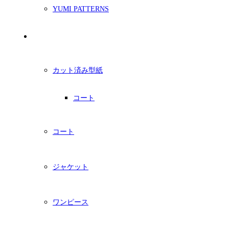
YUMI PATTERNS
印刷型紙
カット済み型紙
コート
コート
ジャケット
ワンピース