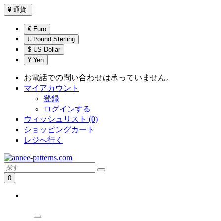
¥
通貨
€ Euro
£ Pound Sterling
$ US Dollar
¥ Yen
お電話での問い合わせは承っていません。
マイアカウント
登録
ログインする
ウィッシュリスト (0)
ショッピングカート
レジへ行く
0
ショッピングカートは空です！
/Menu