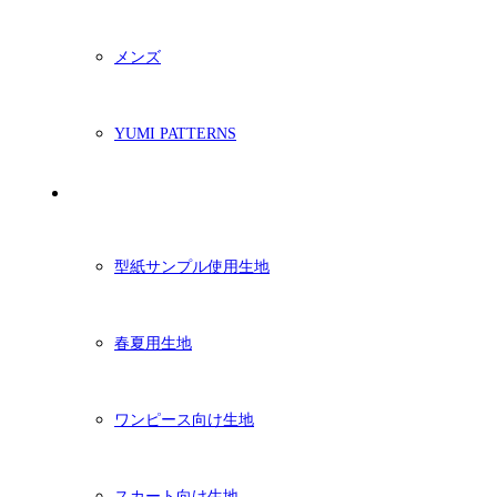
メンズ
YUMI PATTERNS
生地
型紙サンプル使用生地
春夏用生地
ワンピース向け生地
スカート向け生地