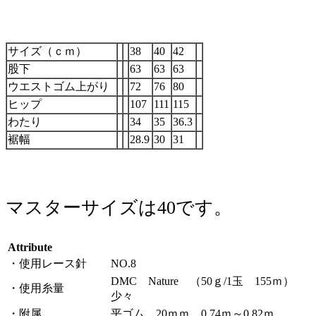
サイズ（ｃｍ）
38
40
42
股下
63
63
63
ウエストゴム上がり
72
76
80
ヒップ
107
111
115
わたり
34
35
36.3
裾幅
28.9
30
31
マスターサイズは40です。
Attribute
・使用レース針
NO.8
DMC Nature （50ｇ/1玉 155ｍ）
・使用糸量
少々
・附属
平ゴム 20ｍｍ 0.74ｍ～0.82ｍ