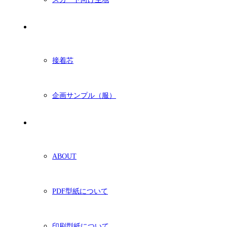
付属・他
接着芯
企画サンプル（服）
ショッピングガイド
ABOUT
PDF型紙について
印刷型紙について