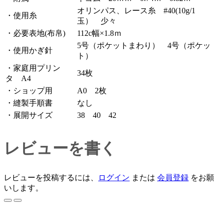
オリンパス、レース糸 #40(10g/1
・使用糸
玉） 少々
・必要表地(布帛)
112c幅×1.8ｍ
5号（ポケットまわり） 4号（ポケッ
・使用かぎ針
ト）
・家庭用プリン
34枚
タ A4
・ショップ用
A0 2枚
・縫製手順書
なし
・展開サイズ
38 40 42
レビューを書く
レビューを投稿するには、
ログイン
または
会員登録
をお願
いします。