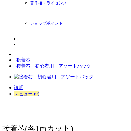
著作権・ライセンス
ショップポイント
ニュースレター
BLOG
接着芯
接着芯 初心者用 アソートパック
説明
レビュー (0)
接着芯(各1ｍカット)