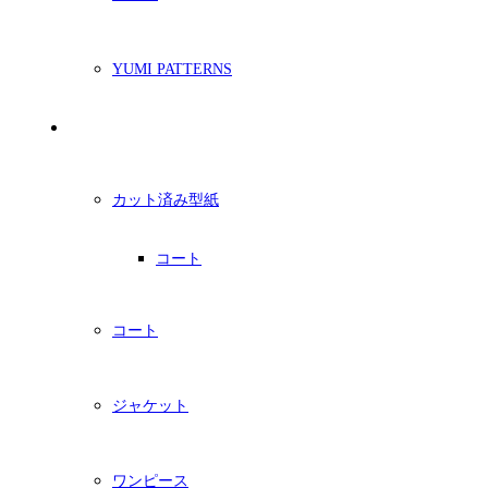
YUMI PATTERNS
印刷型紙
カット済み型紙
コート
コート
ジャケット
ワンピース