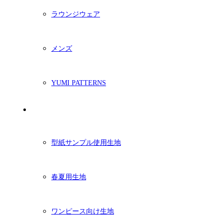
ラウンジウェア
メンズ
YUMI PATTERNS
生地
型紙サンプル使用生地
春夏用生地
ワンピース向け生地