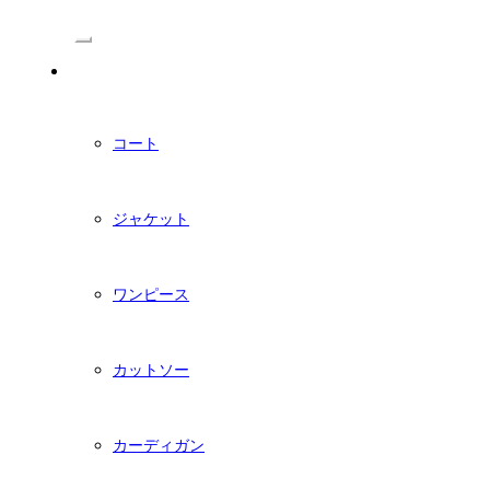
/Menu
PDFダウンロード型紙
コート
ジャケット
ワンピース
カットソー
カーディガン