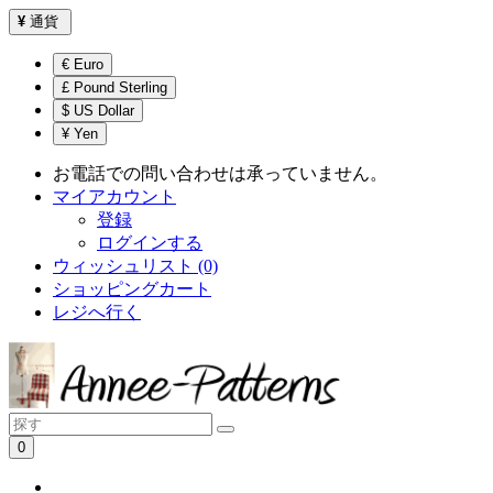
¥
通貨
€ Euro
£ Pound Sterling
$ US Dollar
¥ Yen
お電話での問い合わせは承っていません。
マイアカウント
登録
ログインする
ウィッシュリスト (0)
ショッピングカート
レジへ行く
0
ショッピングカートは空です！