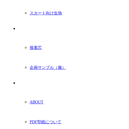
スカート向け生地
付属・他
接着芯
企画サンプル（服）
ショッピングガイド
ABOUT
PDF型紙について