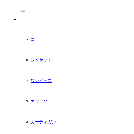
/Menu
PDFダウンロード型紙
コート
ジャケット
ワンピース
カットソー
カーディガン