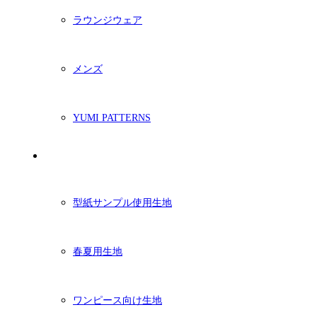
ラウンジウェア
メンズ
YUMI PATTERNS
生地
型紙サンプル使用生地
春夏用生地
ワンピース向け生地