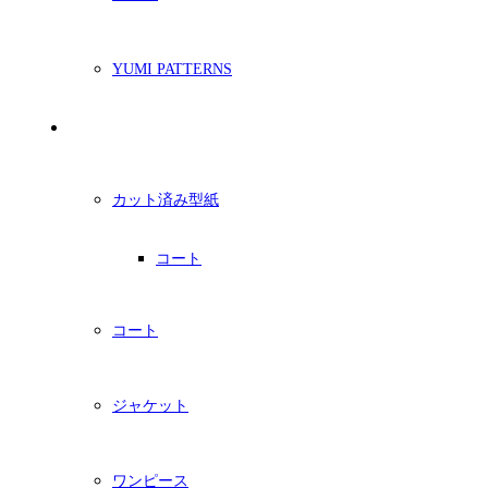
YUMI PATTERNS
印刷型紙
カット済み型紙
コート
コート
ジャケット
ワンピース