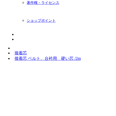
著作権・ライセンス
ショップポイント
ニュースレター
BLOG
接着芯
接着芯 ベルト、台衿用 硬い芯 /2m