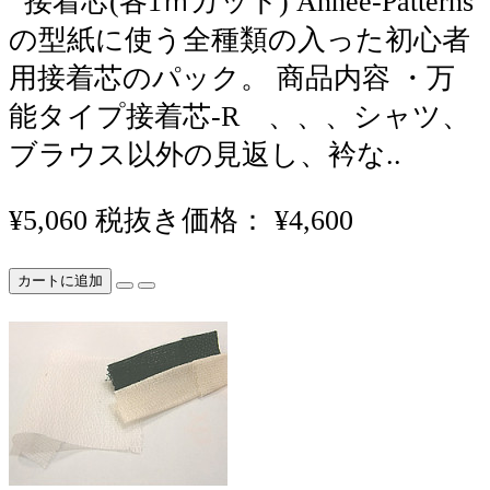
接着芯(各1ｍカット) Annee-Patterns
の型紙に使う全種類の入った初心者
用接着芯のパック。 商品内容 ・万
能タイプ接着芯-R 、、、シャツ、
ブラウス以外の見返し、衿な..
¥5,060
税抜き価格： ¥4,600
カートに追加