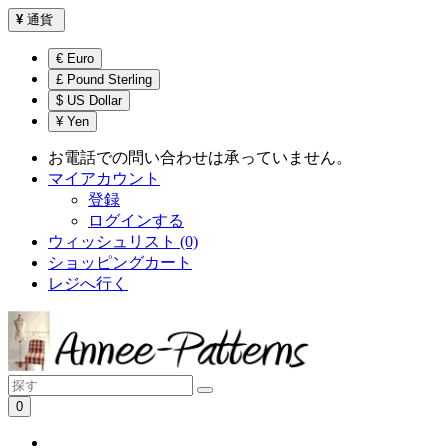
¥
通貨
€ Euro
£ Pound Sterling
$ US Dollar
¥ Yen
お電話での問い合わせは承っていません。
マイアカウント
登録
ログインする
ウィッシュリスト (0)
ショッピングカート
レジへ行く
0
ショッピングカートは空です！