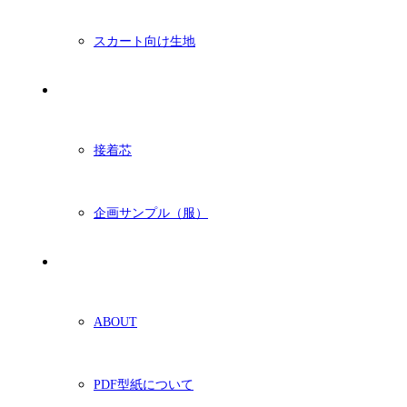
スカート向け生地
付属・他
接着芯
企画サンプル（服）
ショッピングガイド
ABOUT
PDF型紙について