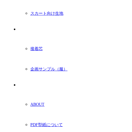
スカート向け生地
付属・他
接着芯
企画サンプル（服）
ショッピングガイド
ABOUT
PDF型紙について