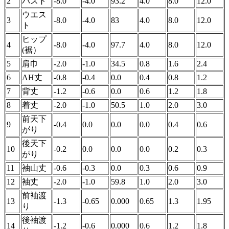
2
バスト
-8.0
-4.0
93.2
4.0
8.0
12.0
ウエス
3
-8.0
-4.0
83
4.0
8.0
12.0
ト
ヒップ
4
-8.0
-4.0
97.7
4.0
8.0
12.0
(裾）
5
肩巾
-2.0
-1.0
34.5
0.8
1.6
2.4
6
AH丈
-0.8
-0.4
0.0
0.4
0.8
1.2
7
背丈
-1.2
-0.6
0.0
0.6
1.2
1.8
8
着丈
-2.0
-1.0
50.5
1.0
2.0
3.0
前天下
9
-0.4
0.0
0.0
0.0
0.4
0.6
がり
後天下
10
-0.2
0.0
0.0
0.0
0.2
0.3
がり
11
袖山丈
-0.6
-0.3
0.0
0.3
0.6
0.9
12
袖丈
-2.0
-1.0
59.8
1.0
2.0
3.0
前袖渡
13
-1.3
-0.65
0.000
0.65
1.3
1.95
り
後袖渡
14
-1.2
-0.6
0.000
0.6
1.2
1.8