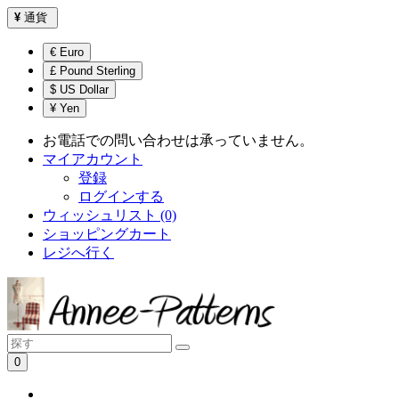
¥
通貨
€ Euro
£ Pound Sterling
$ US Dollar
¥ Yen
お電話での問い合わせは承っていません。
マイアカウント
登録
ログインする
ウィッシュリスト (0)
ショッピングカート
レジへ行く
0
ショッピングカートは空です！