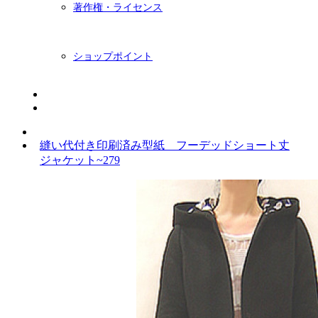
著作権・ライセンス
ショップポイント
ニュースレター
BLOG
縫い代付き印刷済み型紙 フーデッドショート丈
ジャケット~279