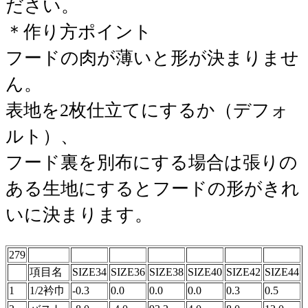
ださい。
＊作り方ポイント
フードの肉が薄いと形が決まりませ
ん。
表地を2枚仕立てにするか（デフォ
ルト）、
フード裏を別布にする場合は張りの
ある生地にするとフードの形がきれ
いに決まります。
279
項目名
SIZE34
SIZE36
SIZE38
SIZE40
SIZE42
SIZE44
1
1/2衿巾
-0.3
0.0
0.0
0.0
0.3
0.5