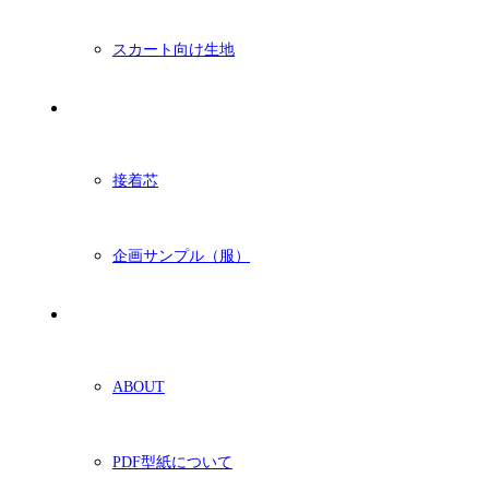
スカート向け生地
付属・他
接着芯
企画サンプル（服）
ショッピングガイド
ABOUT
PDF型紙について