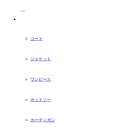
/Menu
PDFダウンロード型紙
コート
ジャケット
ワンピース
カットソー
カーディガン