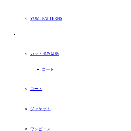
YUMI PATTERNS
印刷型紙
カット済み型紙
コート
コート
ジャケット
ワンピース