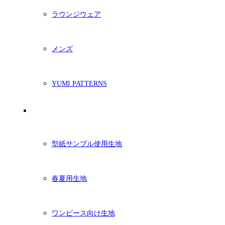
ラウンジウェア
メンズ
YUMI PATTERNS
生地
型紙サンプル使用生地
春夏用生地
ワンピース向け生地