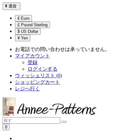
¥
通貨
€ Euro
£ Pound Sterling
$ US Dollar
¥ Yen
お電話での問い合わせは承っていません。
マイアカウント
登録
ログインする
ウィッシュリスト (0)
ショッピングカート
レジへ行く
0
ショッピングカートは空です！