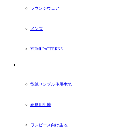
ラウンジウェア
メンズ
YUMI PATTERNS
生地
型紙サンプル使用生地
春夏用生地
ワンピース向け生地