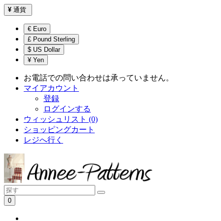
¥
通貨
€ Euro
£ Pound Sterling
$ US Dollar
¥ Yen
お電話での問い合わせは承っていません。
マイアカウント
登録
ログインする
ウィッシュリスト (0)
ショッピングカート
レジへ行く
0
ショッピングカートは空です！