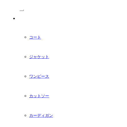
/Menu
PDFダウンロード型紙
コート
ジャケット
ワンピース
カットソー
カーディガン