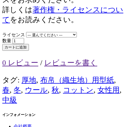
詳しくは
著作権・ライセンスについ
て
をお読みください。
ライセンス
数量
カートに追加
0 レビュー
/
レビューを書く
タグ:
厚地
,
布帛（織生地）用型紙
,
春
,
冬
,
ウール
,
秋
,
コットン
,
女性用
,
中級
インフォメーション
会社概要