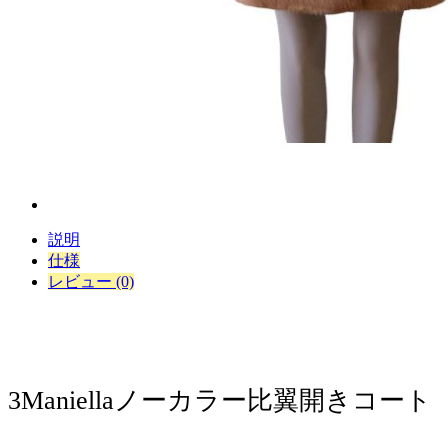
説明
仕様
レビュー (0)
​​3Maniellaノーカラー比翼開きコート