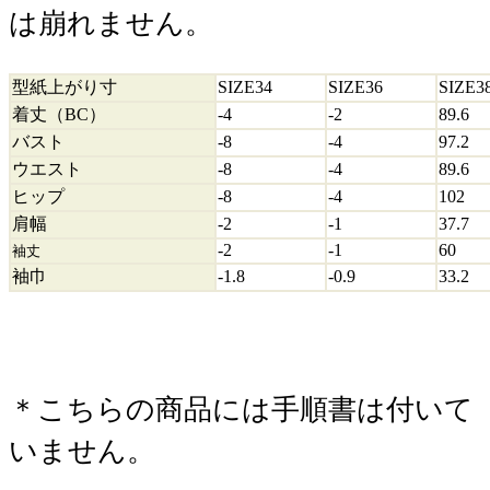
は崩れません。
型紙上がり寸
SIZE34
SIZE36
SIZE3
着丈（BC）
-4
-2
89.6
バスト
-8
-4
97.2
ウエスト
-8
-4
89.6
ヒップ
-8
-4
102
肩幅
-2
-1
37.7
-2
-1
60
袖丈
袖巾
-1.8
-0.9
33.2
＊こちらの商品には手順書は付いて
いません。