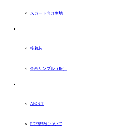
スカート向け生地
付属・他
接着芯
企画サンプル（服）
ショッピングガイド
ABOUT
PDF型紙について