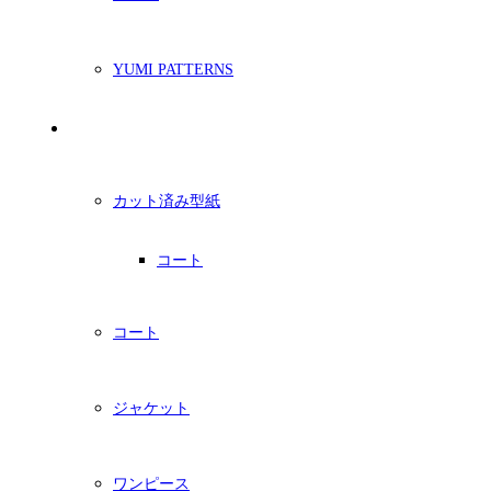
YUMI PATTERNS
印刷型紙
カット済み型紙
コート
コート
ジャケット
ワンピース