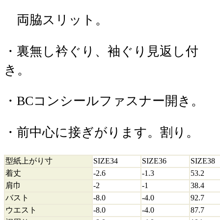
両脇スリット。
・裏無し衿ぐり、袖ぐり見返し付
き。
・BCコンシールファスナー開き。
・前中心に接ぎがります。割り。
型紙上がり寸
SIZE34
SIZE36
SIZE38
着丈
-2.6
-1.3
53.2
肩巾
-2
-1
38.4
バスト
-8.0
-4.0
92.7
ウエスト
-8.0
-4.0
87.7