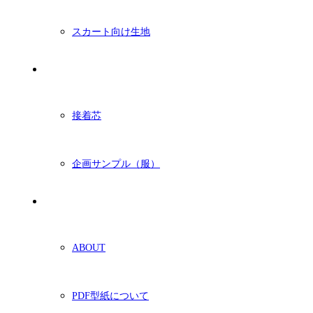
スカート向け生地
付属・他
接着芯
企画サンプル（服）
ショッピングガイド
ABOUT
PDF型紙について