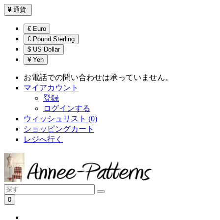
¥
通貨
€ Euro
£ Pound Sterling
$ US Dollar
¥ Yen
お電話での問い合わせは承っていません。
マイアカウント
登録
ログインする
ウィッシュリスト (0)
ショッピングカート
レジへ行く
0
ショッピングカートは空です！