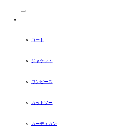
/Menu
PDFダウンロード型紙
コート
ジャケット
ワンピース
カットソー
カーディガン