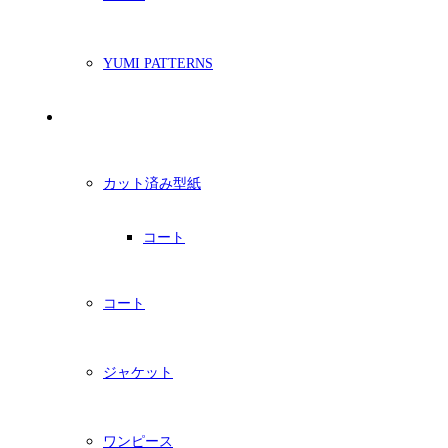
YUMI PATTERNS
印刷型紙
カット済み型紙
コート
コート
ジャケット
ワンピース