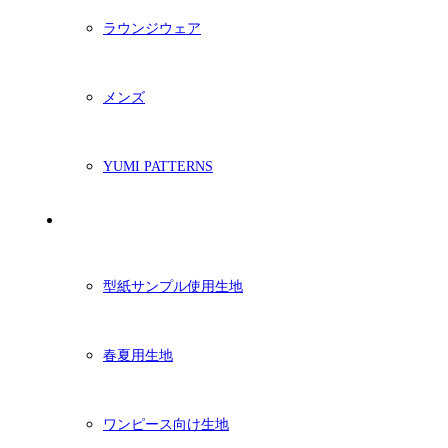
ラウンジウェア
メンズ
YUMI PATTERNS
生地
型紙サンプル使用生地
春夏用生地
ワンピース向け生地