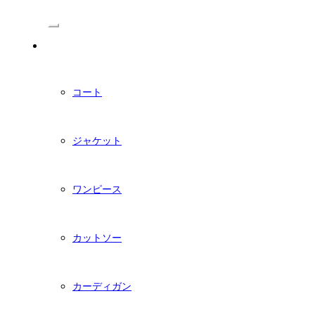
/Menu
PDFダウンロード型紙
コート
ジャケット
ワンピース
カットソー
カーディガン