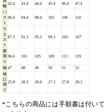
肩
42.4
43.4
44.4
45.4
46.4
47.4
幅
バ
ス
90.4
94.4
98.4
102
106
110
ト
ウ
エ
87.3
91.3
95.3
99.3
103
107
ス
ト
裾
周
96.6
101
105
109
113
119
り
袖
47
48
49
50
51
52
袖
口
25.8
26.3
26.8
27.3
27.8
28.3
周
り
*こちらの商品には手順書は付いて