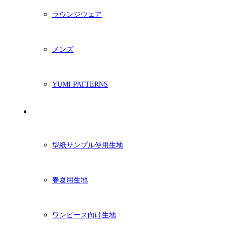
ラウンジウェア
メンズ
YUMI PATTERNS
生地
型紙サンプル使用生地
春夏用生地
ワンピース向け生地