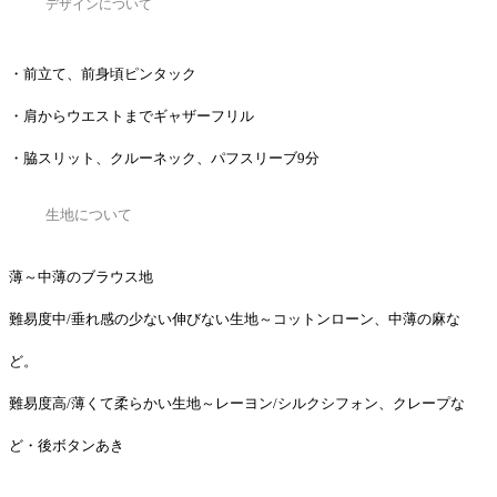
デザインについて
・前立て、前身頃ピンタック
・肩からウエストまでギャザーフリル
・脇スリット、クルーネック、パフスリーブ9分
生地について
薄～中薄のブラウス地
難易度中/垂れ感の少ない伸びない生地～コットンローン、中薄の麻な
ど。
難易度高/薄くて柔らかい生地～レーヨン/シルクシフォン、クレープな
ど・後ボタンあき