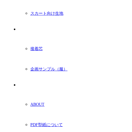
スカート向け生地
付属・他
接着芯
企画サンプル（服）
ショッピングガイド
ABOUT
PDF型紙について