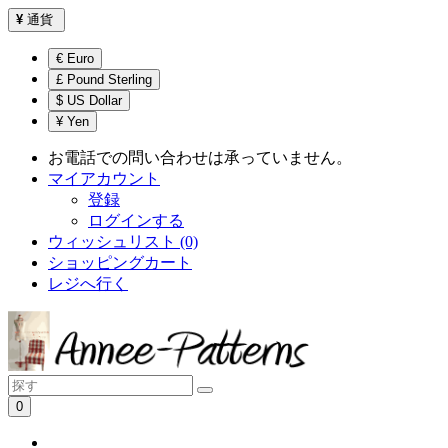
¥
通貨
€ Euro
£ Pound Sterling
$ US Dollar
¥ Yen
お電話での問い合わせは承っていません。
マイアカウント
登録
ログインする
ウィッシュリスト (0)
ショッピングカート
レジへ行く
0
ショッピングカートは空です！