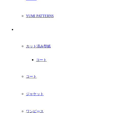
YUMI PATTERNS
印刷型紙
カット済み型紙
コート
コート
ジャケット
ワンピース