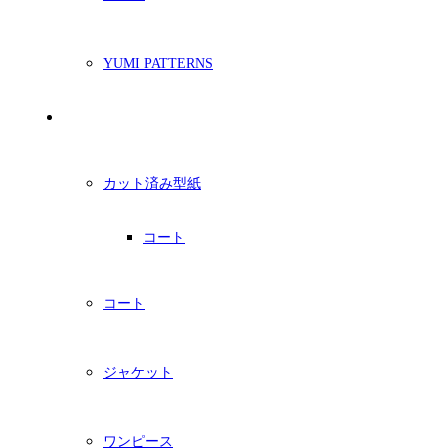
YUMI PATTERNS
印刷型紙
カット済み型紙
コート
コート
ジャケット
ワンピース