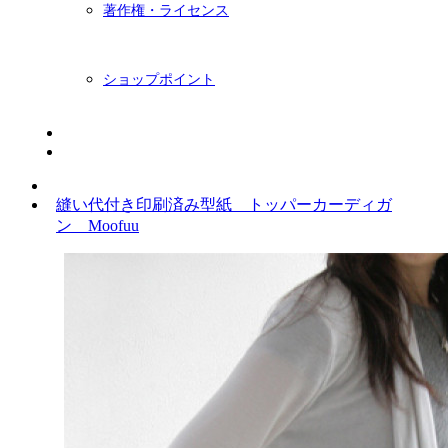
著作権・ライセンス
ショップポイント
ニュースレター
BLOG
縫い代付き印刷済み型紙 トッパーカーディガ
ン Moofuu