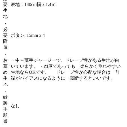
要
表地：140cm幅 x 1.4ｍ
生
地
・
必
要
ボタン: 15mm x 4
附
属
・
お
・中～薄手ジャージーで、ドレープ性がある生地が向
薦
いています。 ・肉厚であっても 柔らかく垂れやすい
め
生地ならOKです。 ドレープ性が心配な場合は 前
生
端がバイアスになるように 裁断するといいです。
地
・
縫
製
なし
手
順
書