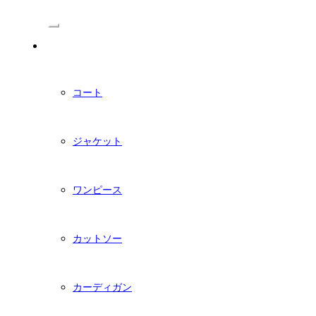
/Menu
PDFダウンロード型紙
コート
ジャケット
ワンピース
カットソー
カーディガン