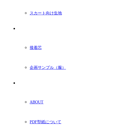
スカート向け生地
付属・他
接着芯
企画サンプル（服）
ショッピングガイド
ABOUT
PDF型紙について