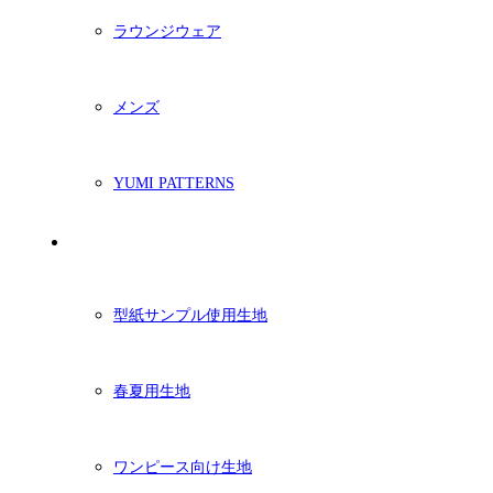
ラウンジウェア
メンズ
YUMI PATTERNS
生地
型紙サンプル使用生地
春夏用生地
ワンピース向け生地