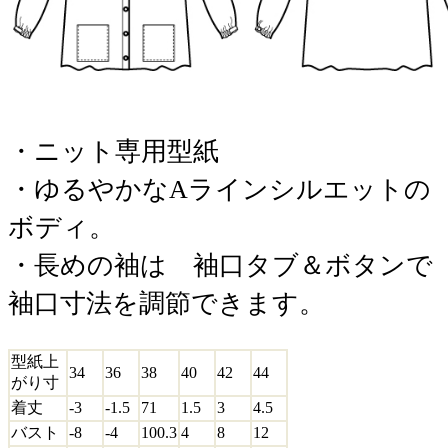
・ニット専用型紙
・ゆるやかなAラインシルエットの
ボディ。
・長めの袖は 袖口タブ＆ボタンで
袖口寸法を調節できます。
型紙上
34
36
38
40
42
44
がり寸
着丈
-3
-1.5
71
1.5
3
4.5
バスト
-8
-4
100.3
4
8
12