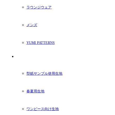
ラウンジウェア
メンズ
YUMI PATTERNS
生地
型紙サンプル使用生地
春夏用生地
ワンピース向け生地