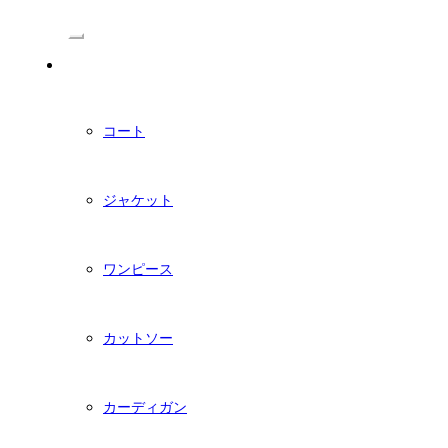
/Menu
PDFダウンロード型紙
コート
ジャケット
ワンピース
カットソー
カーディガン