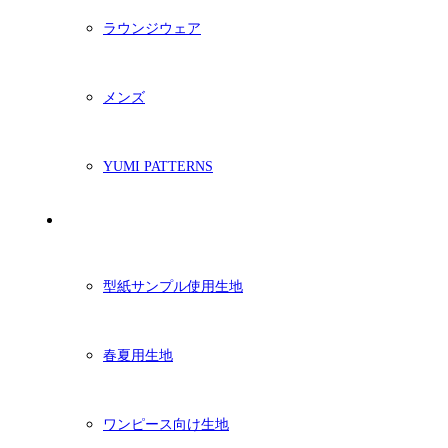
ラウンジウェア
メンズ
YUMI PATTERNS
生地
型紙サンプル使用生地
春夏用生地
ワンピース向け生地