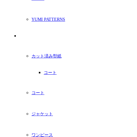
YUMI PATTERNS
印刷型紙
カット済み型紙
コート
コート
ジャケット
ワンピース