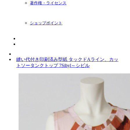
著作権・ライセンス
ショップポイント
ニュースレター
BLOG
縫い代付き印刷済み型紙 タックドAライン、カッ
トソータンクトップ 7Sibyl～シビル