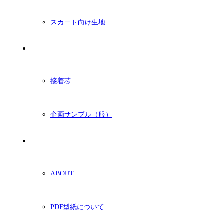
スカート向け生地
付属・他
接着芯
企画サンプル（服）
ショッピングガイド
ABOUT
PDF型紙について