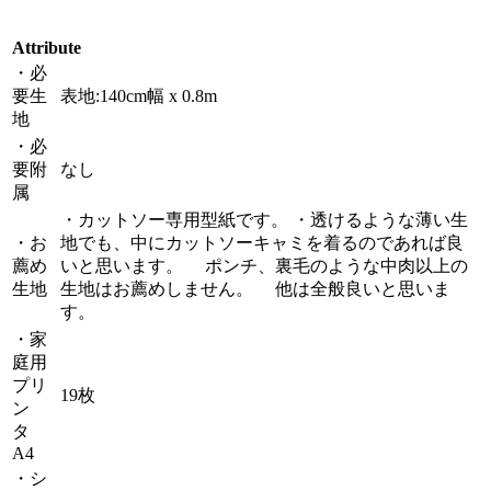
Attribute
・必
要生
表地:140cm幅 x 0.8m
地
・必
要附
なし
属
・カットソー専用型紙です。 ・透けるような薄い生
・お
地でも、中にカットソーキャミを着るのであれば良
薦め
いと思います。 ポンチ、裏毛のような中肉以上の
生地
生地はお薦めしません。 他は全般良いと思いま
す。
・家
庭用
プリ
19枚
ン
タ
A4
・シ