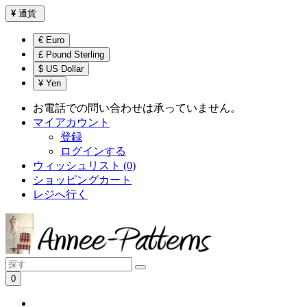
¥
通貨
€ Euro
£ Pound Sterling
$ US Dollar
¥ Yen
お電話での問い合わせは承っていません。
マイアカウント
登録
ログインする
ウィッシュリスト (0)
ショッピングカート
レジへ行く
0
ショッピングカートは空です！