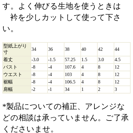
す。よく伸びる生地を使うときは
衿を少しカットして使って下さ
い。
型紙上がり
34
36
38
40
42
44
寸
着丈
-3.0
-1.5
57.25
1.5
3.0
4.5
バスト
-8
-4
107.6
4
8
12
ウエスト
-8
-4
103
4
8
12
裾幅
-8
-4
106.5
4
8
12
肩幅
-2
-1
34
1
2
3
*製品についての補正、アレンジな
どの相談は承っていません。ご了承
くださいませ。