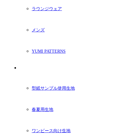
ラウンジウェア
メンズ
YUMI PATTERNS
生地
型紙サンプル使用生地
春夏用生地
ワンピース向け生地