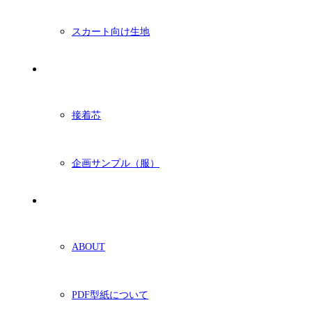
スカート向け生地
付属・他
接着芯
企画サンプル（服）
ショッピングガイド
ABOUT
PDF型紙について