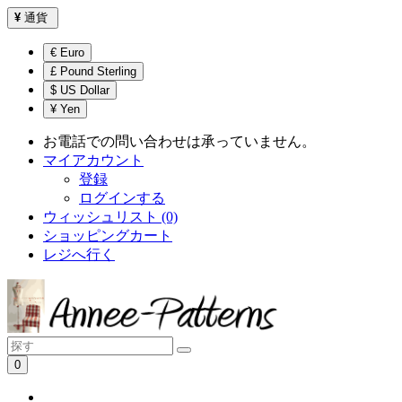
¥
通貨
€ Euro
£ Pound Sterling
$ US Dollar
¥ Yen
お電話での問い合わせは承っていません。
マイアカウント
登録
ログインする
ウィッシュリスト (0)
ショッピングカート
レジへ行く
0
ショッピングカートは空です！