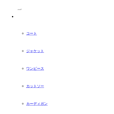
/Menu
PDFダウンロード型紙
コート
ジャケット
ワンピース
カットソー
カーディガン