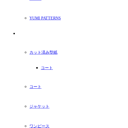
YUMI PATTERNS
印刷型紙
カット済み型紙
コート
コート
ジャケット
ワンピース