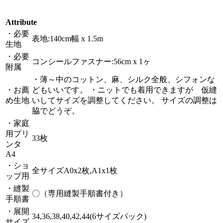
Attribute
・必要
表地:140cm幅 x 1.5m
生地
・必要
コンシールファスナー:56cm x 1ヶ
附属
・薄～中のコットン、麻、シルク全般、シフォンな
・お薦
どもいいです。 ・ニットでも着用できますが 仮縫
め生地
いしてサイズを調整してください。 サイズの調整は
脇でどうぞ。
・家庭
用プリ
33枚
ンタ
A4
・ショ
全サイズA0x2枚,A1x1枚
ップ用
・縫製
〇（専用縫製手順書付き）
手順書
・展開
34,36,38,40,42,44(6サイズパック)
サイズ