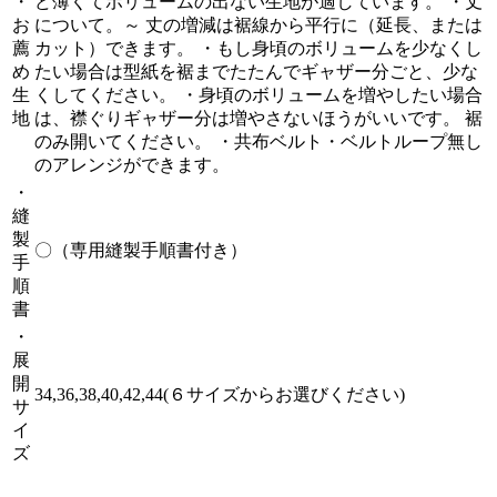
・
ど薄くてボリュームの出ない生地が適しています。 ・丈
お
について。～ 丈の増減は裾線から平行に（延長、または
薦
カット）できます。 ・もし身頃のボリュームを少なくし
め
たい場合は型紙を裾までたたんでギャザー分ごと、少な
生
くしてください。 ・身頃のボリュームを増やしたい場合
地
は、襟ぐりギャザー分は増やさないほうがいいです。 裾
のみ開いてください。 ・共布ベルト・ベルトループ無し
のアレンジができます。
・
縫
製
〇（専用縫製手順書付き）
手
順
書
・
展
開
34,36,38,40,42,44(６サイズからお選びください)
サ
イ
ズ