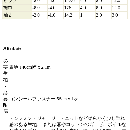
ヒップ
-8.0
-4.0
157.6
4.0
8.0
12.0
裾巾
-8.0
-4.0
176
4.0
8.0
12.0
袖丈
-2.0
-1.0
14.2
1
2.0
3.0
Attribute
・
必
要
表地:140cm幅 x 2.1m
生
地
・
必
要
コンシールファスナー:56cm x 1ヶ
附
属
・シフォン・ジャージー・ニットなど柔らかく少し垂れ
感のある生地、 または麻やコットンのガーゼ、ボイルな