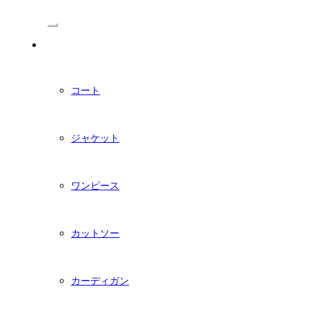
/Menu
PDFダウンロード型紙
コート
ジャケット
ワンピース
カットソー
カーディガン