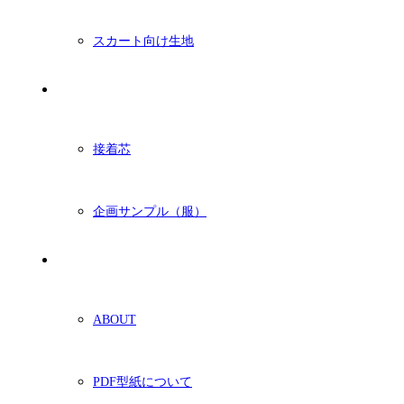
スカート向け生地
付属・他
接着芯
企画サンプル（服）
ショッピングガイド
ABOUT
PDF型紙について