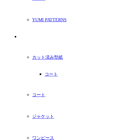
YUMI PATTERNS
印刷型紙
カット済み型紙
コート
コート
ジャケット
ワンピース