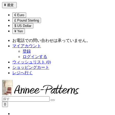
¥
通貨
€ Euro
£ Pound Sterling
$ US Dollar
¥ Yen
お電話での問い合わせは承っていません。
マイアカウント
登録
ログインする
ウィッシュリスト (0)
ショッピングカート
レジへ行く
0
ショッピングカートは空です！