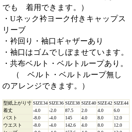
でも 着用できます。）
・Uネック衿ヨーク付きキャップス
リーブ
・衿回り・袖口ギャザーあり
・袖口はゴムでしぼませています。
・共布ベルト・ベルトループあり。
（ ベルト・ベルトループ無し
のアレンジできます。）
型紙上がり寸
SIZE34
SIZE36
SIZE38
SIZE40
SIZE42
SIZE44
着丈
-4.0
-2.0
87.5
2.0
4.0
6.0
バスト
-8.0
-4.0
145
4.0
8.0
12.0
ウエスト
-8.0
-4.0
142.6
4.0
8.0
12.0