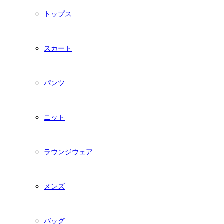
トップス
スカート
パンツ
ニット
ラウンジウェア
メンズ
バッグ