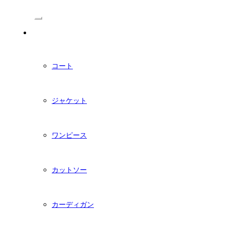
/Menu
PDFダウンロード型紙
コート
ジャケット
ワンピース
カットソー
カーディガン