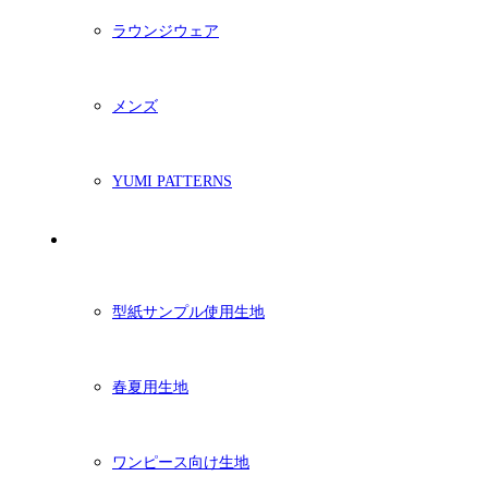
ラウンジウェア
メンズ
YUMI PATTERNS
生地
型紙サンプル使用生地
春夏用生地
ワンピース向け生地