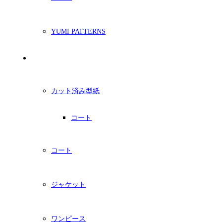
YUMI PATTERNS
印刷型紙
カット済み型紙
コート
コート
ジャケット
ワンピース