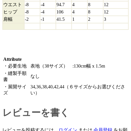
ウエスト
-8
-4
94.7
4
8
12
ヒップ
-8
-4
106
4
8
12
肩幅
-2
-1
41.5
1
2
3
Attribute
・必要生地
表地（38サイズ） :130cm幅 x 1.5m
・縫製手順
なし
書
・展開サイ
34,36,38,40,42,44（６サイズからお選びくださ
ズ
い）
レビューを書く
レビューを投稿するには、
ログイン
または
会員登録
をお願