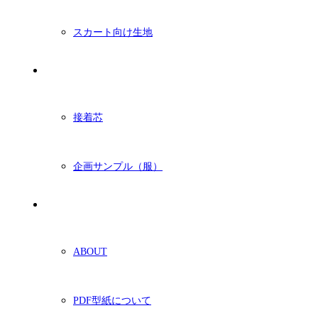
スカート向け生地
付属・他
接着芯
企画サンプル（服）
ショッピングガイド
ABOUT
PDF型紙について