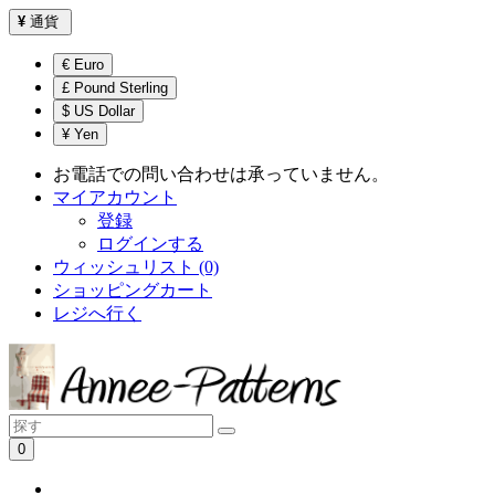
¥
通貨
€ Euro
£ Pound Sterling
$ US Dollar
¥ Yen
お電話での問い合わせは承っていません。
マイアカウント
登録
ログインする
ウィッシュリスト (0)
ショッピングカート
レジへ行く
0
ショッピングカートは空です！