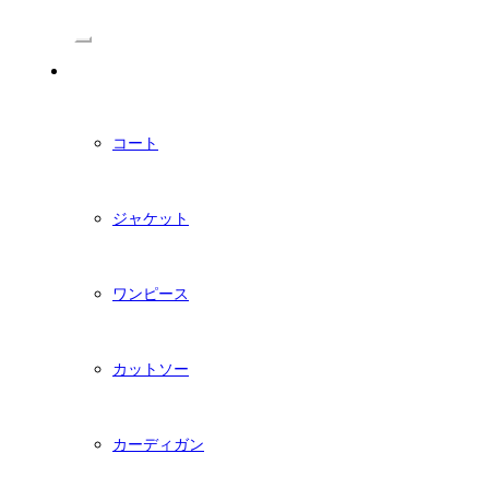
/Menu
PDFダウンロード型紙
コート
ジャケット
ワンピース
カットソー
カーディガン