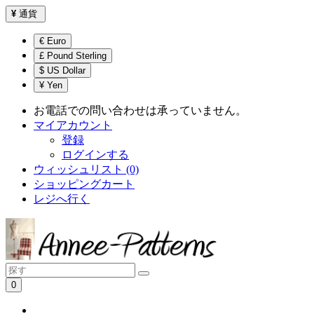
¥
通貨
€ Euro
£ Pound Sterling
$ US Dollar
¥ Yen
お電話での問い合わせは承っていません。
マイアカウント
登録
ログインする
ウィッシュリスト (0)
ショッピングカート
レジへ行く
0
ショッピングカートは空です！