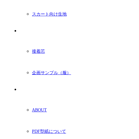
スカート向け生地
付属・他
接着芯
企画サンプル（服）
ショッピングガイド
ABOUT
PDF型紙について