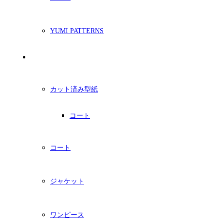
YUMI PATTERNS
印刷型紙
カット済み型紙
コート
コート
ジャケット
ワンピース