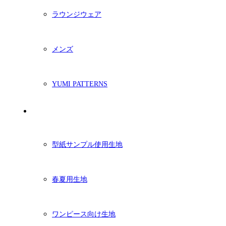
ラウンジウェア
メンズ
YUMI PATTERNS
生地
型紙サンプル使用生地
春夏用生地
ワンピース向け生地