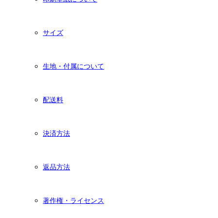
サイズ
生地・付属について
配送料
決済方法
返品方法
著作権・ライセンス