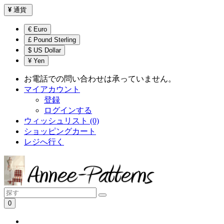
¥
通貨
€ Euro
£ Pound Sterling
$ US Dollar
¥ Yen
お電話での問い合わせは承っていません。
マイアカウント
登録
ログインする
ウィッシュリスト (0)
ショッピングカート
レジへ行く
0
ショッピングカートは空です！