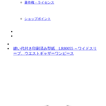
著作権・ライセンス
ショップポイント
ニュースレター
BLOG
縫い代付き印刷済み型紙 LR80055 ～ワイドスリ
ーブ、ウエストギャザーワンピース