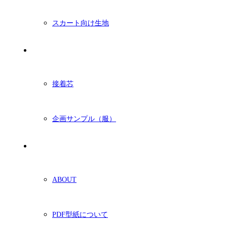
スカート向け生地
付属・他
接着芯
企画サンプル（服）
ショッピングガイド
ABOUT
PDF型紙について