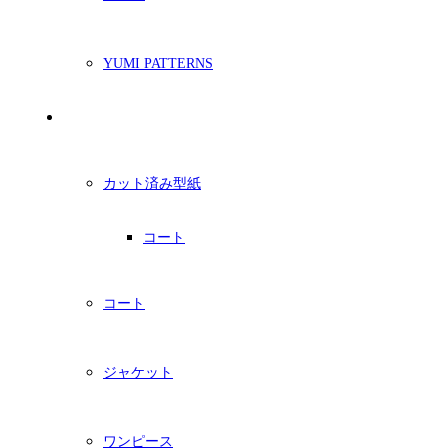
YUMI PATTERNS
印刷型紙
カット済み型紙
コート
コート
ジャケット
ワンピース