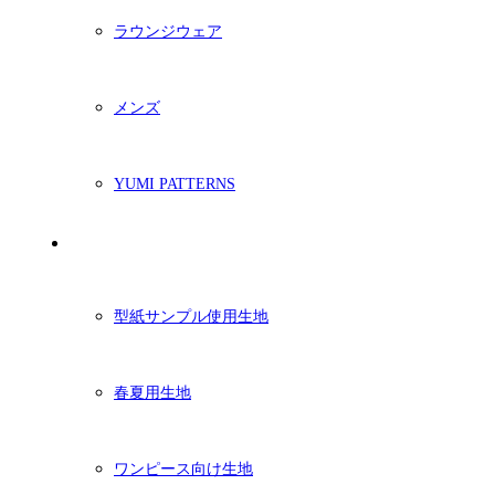
ラウンジウェア
メンズ
YUMI PATTERNS
生地
型紙サンプル使用生地
春夏用生地
ワンピース向け生地