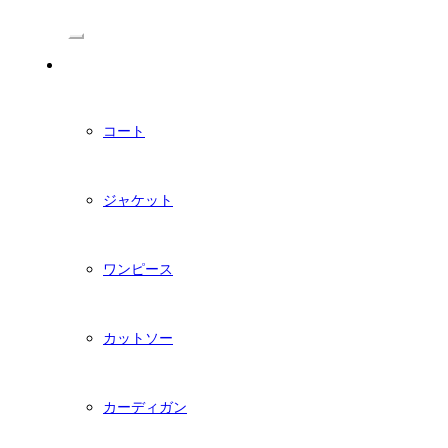
/Menu
PDFダウンロード型紙
コート
ジャケット
ワンピース
カットソー
カーディガン