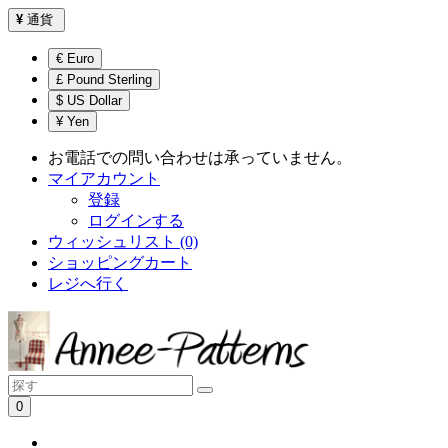
¥
通貨
€ Euro
£ Pound Sterling
$ US Dollar
¥ Yen
お電話での問い合わせは承っていません。
マイアカウント
登録
ログインする
ウィッシュリスト (0)
ショッピングカート
レジへ行く
0
ショッピングカートは空です！