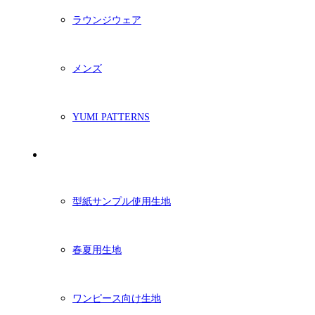
ラウンジウェア
メンズ
YUMI PATTERNS
生地
型紙サンプル使用生地
春夏用生地
ワンピース向け生地