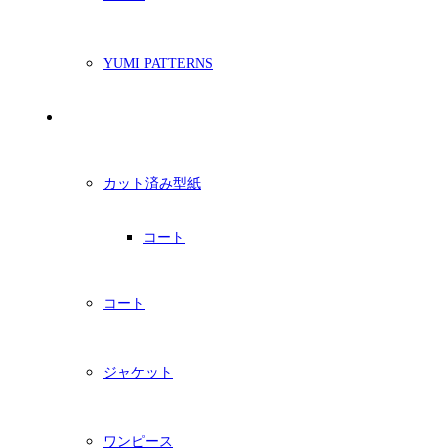
YUMI PATTERNS
印刷型紙
カット済み型紙
コート
コート
ジャケット
ワンピース