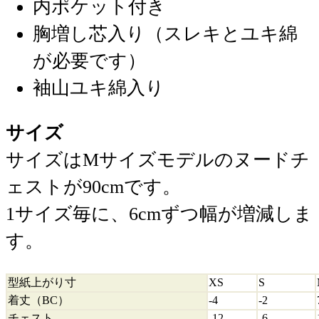
内ポケット付き
胸増し芯入り（スレキとユキ綿
が必要です）
袖山ユキ綿入り
サイズ
サイズはMサイズモデルのヌードチ
ェストが90cmです。
1サイズ毎に、6cmずつ幅が増減しま
す。
型紙上がり寸
XS
S
着丈（BC）
-4
-2
チェスト
-12
-6