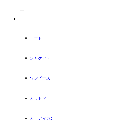
/Menu
PDFダウンロード型紙
コート
ジャケット
ワンピース
カットソー
カーディガン