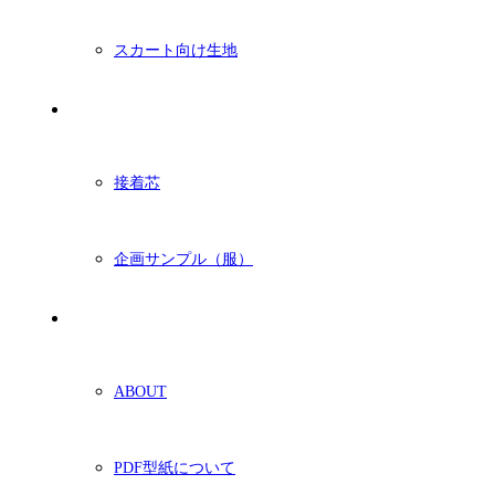
スカート向け生地
付属・他
接着芯
企画サンプル（服）
ショッピングガイド
ABOUT
PDF型紙について