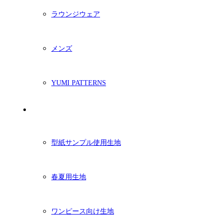
ラウンジウェア
メンズ
YUMI PATTERNS
生地
型紙サンプル使用生地
春夏用生地
ワンピース向け生地