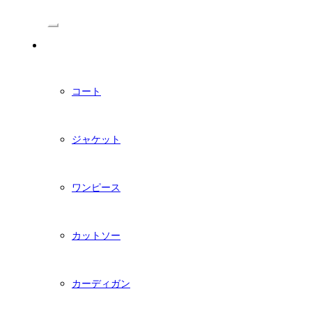
/Menu
PDFダウンロード型紙
コート
ジャケット
ワンピース
カットソー
カーディガン