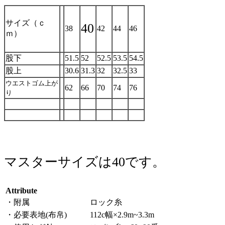
サイズ（ｃ
40
38
42
44
46
ｍ）
股下
51.5
52
52.5
53.5
54.5
股上
30.6
31.3
32
32.5
33
ウエストゴム上が
62
66
70
74
76
り
マスターサイズは40です。
Attribute
・附属
ロック糸
・必要表地(布帛)
112c幅×2.9m~3.3m