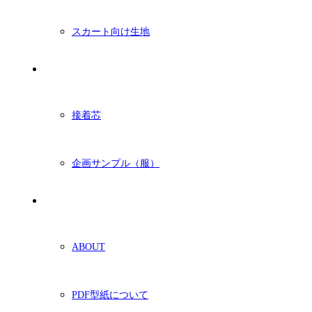
スカート向け生地
付属・他
接着芯
企画サンプル（服）
ショッピングガイド
ABOUT
PDF型紙について