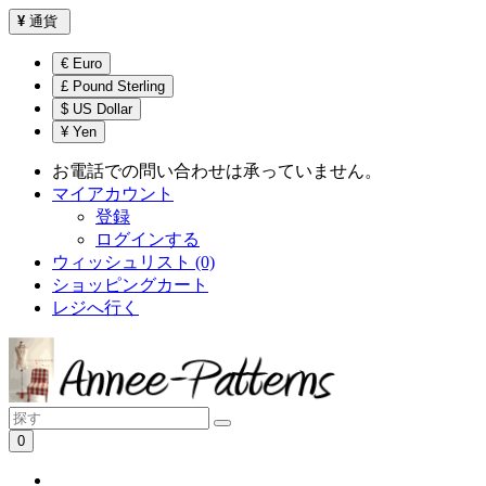
¥
通貨
€ Euro
£ Pound Sterling
$ US Dollar
¥ Yen
お電話での問い合わせは承っていません。
マイアカウント
登録
ログインする
ウィッシュリスト (0)
ショッピングカート
レジへ行く
0
ショッピングカートは空です！