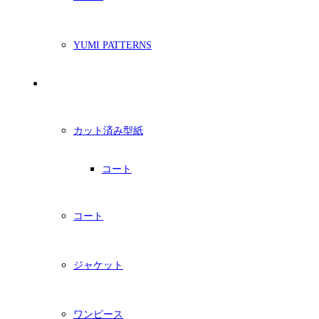
YUMI PATTERNS
印刷型紙
カット済み型紙
コート
コート
ジャケット
ワンピース