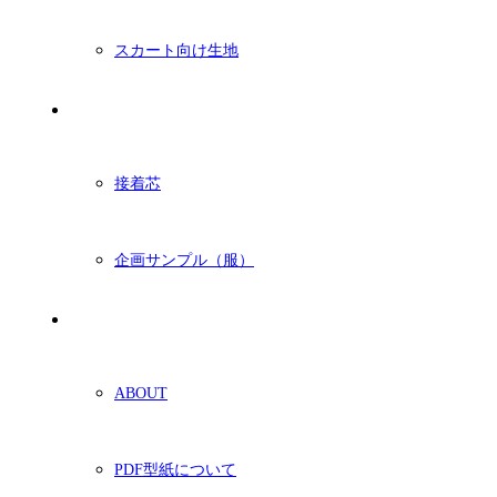
スカート向け生地
付属・他
接着芯
企画サンプル（服）
ショッピングガイド
ABOUT
PDF型紙について