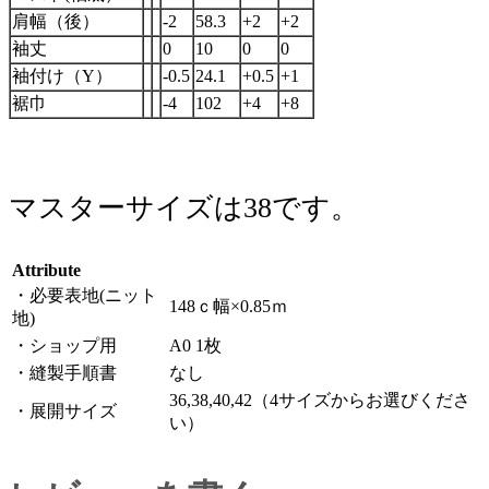
肩幅（後）
-2
58.3
+2
+2
袖丈
0
10
0
0
袖付け（Y）
-0.5
24.1
+0.5
+1
裾巾
-4
102
+4
+8
マスターサイズは38です。
Attribute
・必要表地(ニット
148ｃ幅×0.85ｍ
地)
・ショップ用
A0 1枚
・縫製手順書
なし
36,38,40,42（4サイズからお選びくださ
・展開サイズ
い）