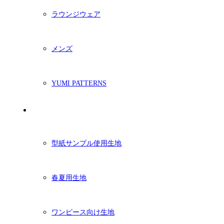
ラウンジウェア
メンズ
YUMI PATTERNS
生地
型紙サンプル使用生地
春夏用生地
ワンピース向け生地