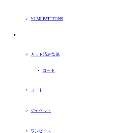
YUMI PATTERNS
印刷型紙
カット済み型紙
コート
コート
ジャケット
ワンピース