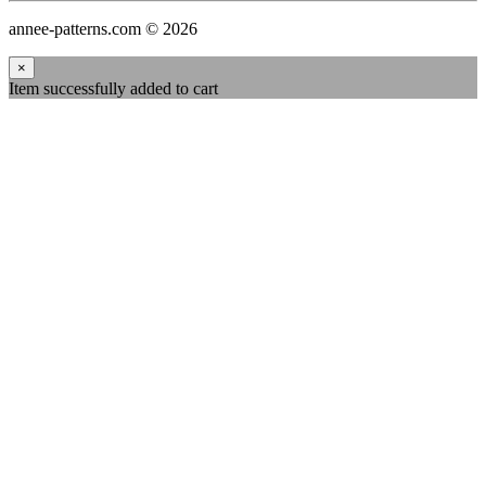
annee-patterns.com © 2026
×
Item successfully added to cart