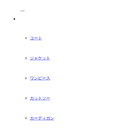
/Menu
PDFダウンロード型紙
コート
ジャケット
ワンピース
カットソー
カーディガン