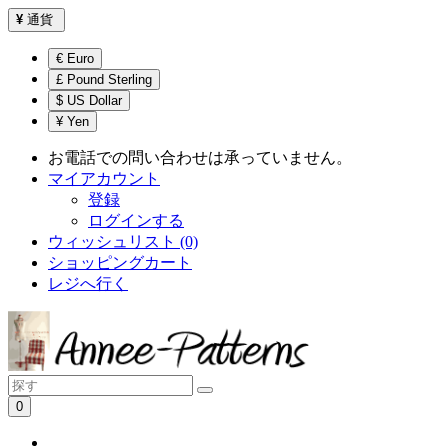
¥
通貨
€ Euro
£ Pound Sterling
$ US Dollar
¥ Yen
お電話での問い合わせは承っていません。
マイアカウント
登録
ログインする
ウィッシュリスト (0)
ショッピングカート
レジへ行く
0
ショッピングカートは空です！