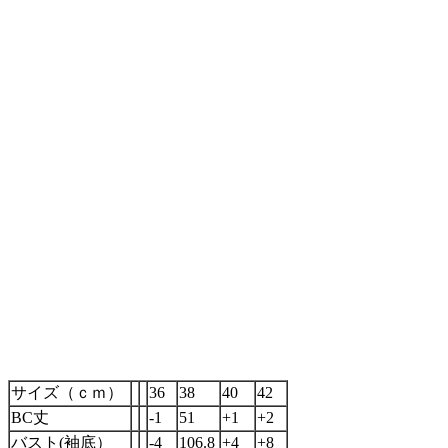
サイズ（ｃｍ）
36
38
40
42
BC丈
-1
51
+1
+2
バスト(袖底）
-4
106.8
+4
+8