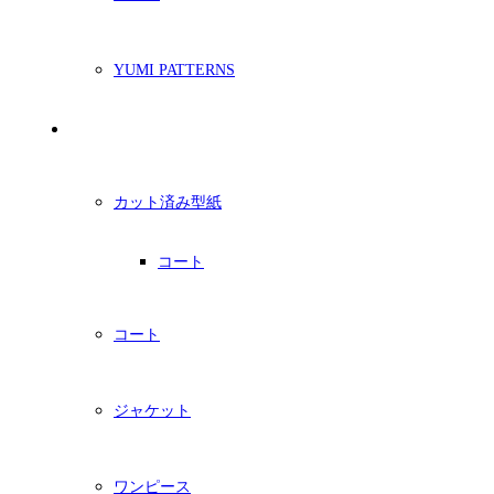
YUMI PATTERNS
印刷型紙
カット済み型紙
コート
コート
ジャケット
ワンピース