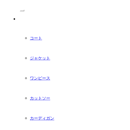
/Menu
PDFダウンロード型紙
コート
ジャケット
ワンピース
カットソー
カーディガン