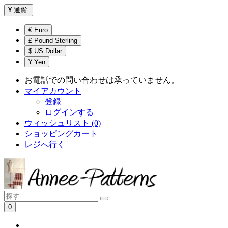
¥
通貨
€ Euro
£ Pound Sterling
$ US Dollar
¥ Yen
お電話での問い合わせは承っていません。
マイアカウント
登録
ログインする
ウィッシュリスト (0)
ショッピングカート
レジへ行く
0
ショッピングカートは空です！