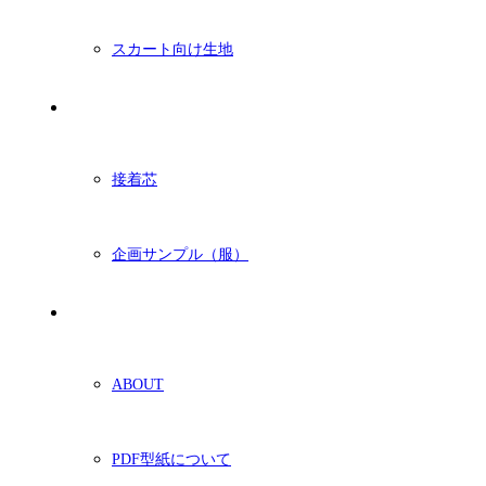
スカート向け生地
付属・他
接着芯
企画サンプル（服）
ショッピングガイド
ABOUT
PDF型紙について