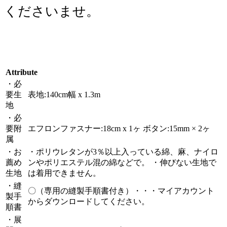
くださいませ。
Attribute
・必
要生
表地:140cm幅 x 1.3m
地
・必
要附
エフロンファスナー:18cm x 1ヶ ボタン:15mm × 2ヶ
属
・お
・ポリウレタンが3％以上入っている綿、麻、ナイロ
薦め
ンやポリエステル混の綿などで。 ・伸びない生地で
生地
は着用できません。
・縫
〇（専用の縫製手順書付き）・・・マイアカウント
製手
からダウンロードしてください。
順書
・展