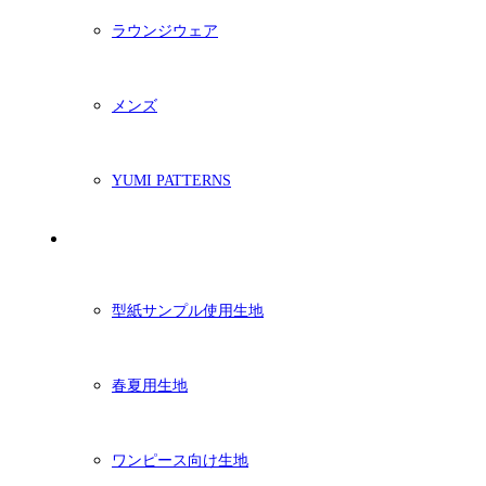
ラウンジウェア
メンズ
YUMI PATTERNS
生地
型紙サンプル使用生地
春夏用生地
ワンピース向け生地