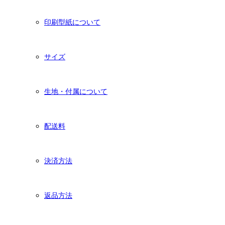
印刷型紙について
サイズ
生地・付属について
配送料
決済方法
返品方法