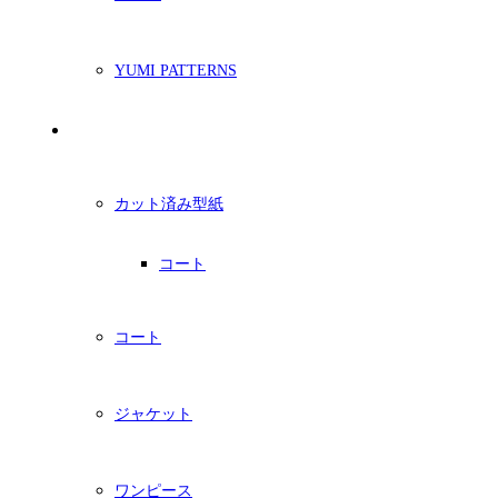
YUMI PATTERNS
印刷型紙
カット済み型紙
コート
コート
ジャケット
ワンピース