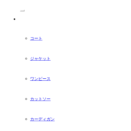
/Menu
PDFダウンロード型紙
コート
ジャケット
ワンピース
カットソー
カーディガン