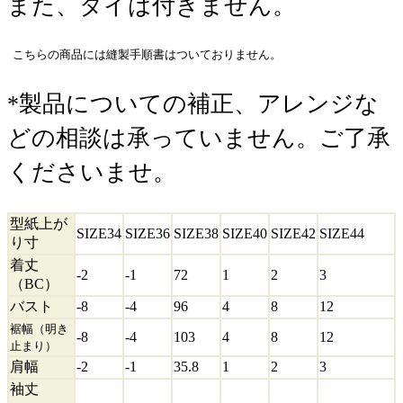
また、タイは付きません。
こちらの商品には縫製手順書はついておりません。
*製品についての補正、アレンジな
どの相談は承っていません。ご了承
くださいませ。
型紙上が
SIZE34
SIZE36
SIZE38
SIZE40
SIZE42
SIZE44
り寸
着丈
-2
-1
72
1
2
3
（BC）
バスト
-8
-4
96
4
8
12
裾幅（明き
-8
-4
103
4
8
12
止まり）
肩幅
-2
-1
35.8
1
2
3
袖丈