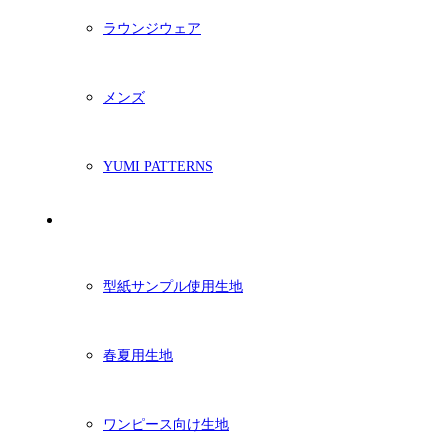
ラウンジウェア
メンズ
YUMI PATTERNS
生地
型紙サンプル使用生地
春夏用生地
ワンピース向け生地