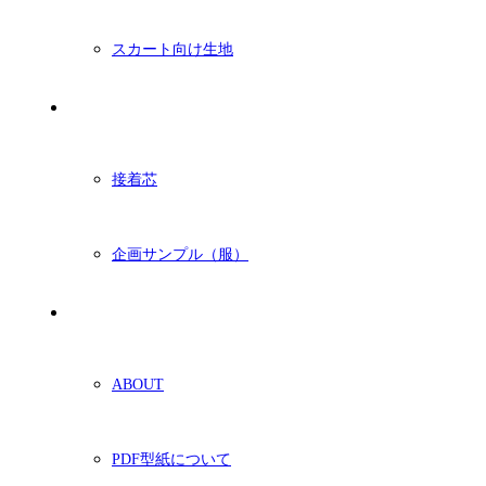
スカート向け生地
付属・他
接着芯
企画サンプル（服）
ショッピングガイド
ABOUT
PDF型紙について