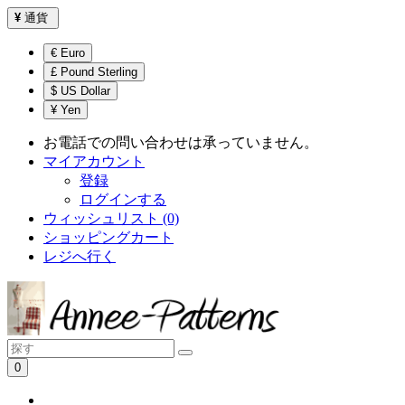
¥
通貨
€ Euro
£ Pound Sterling
$ US Dollar
¥ Yen
お電話での問い合わせは承っていません。
マイアカウント
登録
ログインする
ウィッシュリスト (0)
ショッピングカート
レジへ行く
0
ショッピングカートは空です！