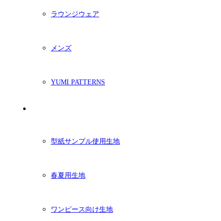
ラウンジウェア
メンズ
YUMI PATTERNS
生地
型紙サンプル使用生地
春夏用生地
ワンピース向け生地