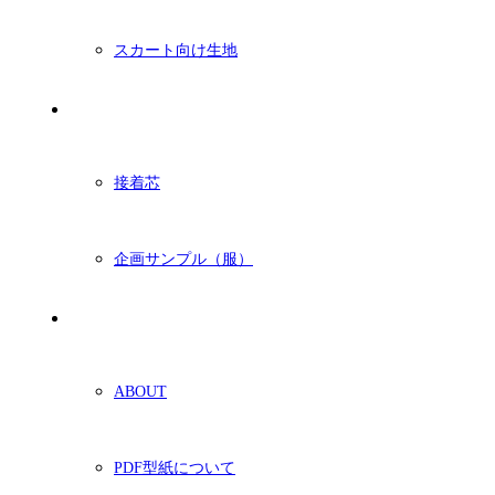
スカート向け生地
付属・他
接着芯
企画サンプル（服）
ショッピングガイド
ABOUT
PDF型紙について