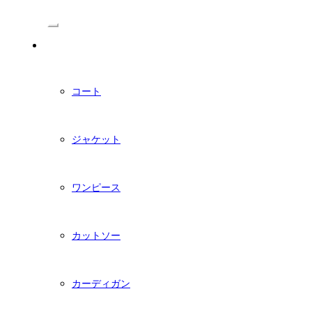
/Menu
PDFダウンロード型紙
コート
ジャケット
ワンピース
カットソー
カーディガン