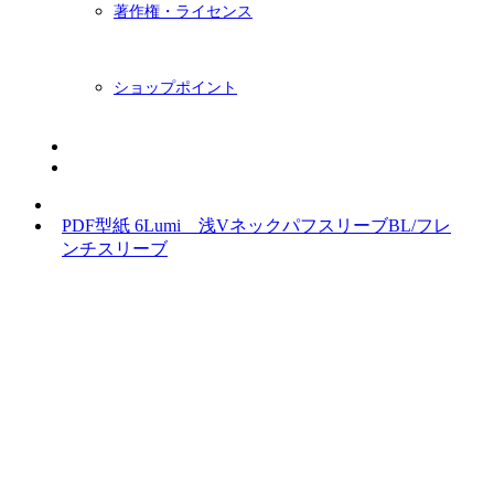
著作権・ライセンス
ショップポイント
ニュースレター
BLOG
PDF型紙 6Lumi 浅VネックパフスリーブBL/フレ
ンチスリーブ