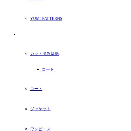
YUMI PATTERNS
印刷型紙
カット済み型紙
コート
コート
ジャケット
ワンピース