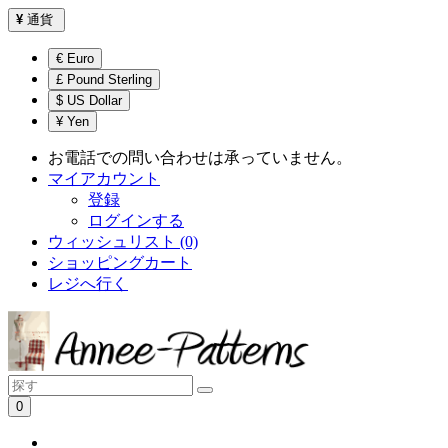
¥
通貨
€ Euro
£ Pound Sterling
$ US Dollar
¥ Yen
お電話での問い合わせは承っていません。
マイアカウント
登録
ログインする
ウィッシュリスト (0)
ショッピングカート
レジへ行く
0
ショッピングカートは空です！