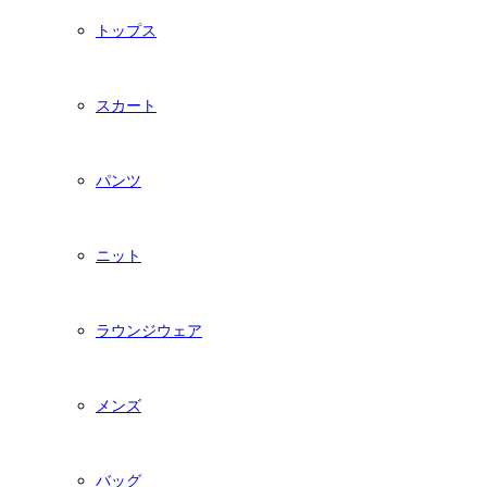
トップス
スカート
パンツ
ニット
ラウンジウェア
メンズ
バッグ