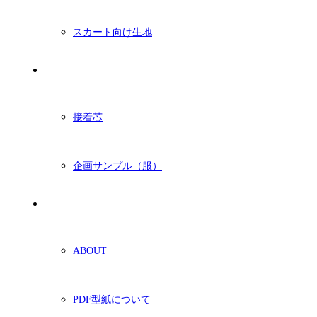
スカート向け生地
付属・他
接着芯
企画サンプル（服）
ショッピングガイド
ABOUT
PDF型紙について