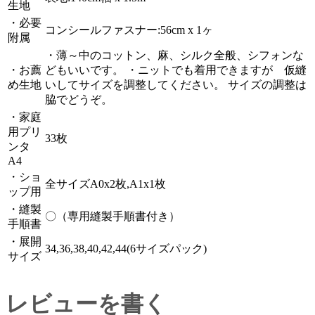
生地
・必要
コンシールファスナー:56cm x 1ヶ
附属
・薄～中のコットン、麻、シルク全般、シフォンな
・お薦
どもいいです。 ・ニットでも着用できますが 仮縫
め生地
いしてサイズを調整してください。 サイズの調整は
脇でどうぞ。
・家庭
用プリ
33枚
ンタ
A4
・ショ
全サイズA0x2枚,A1x1枚
ップ用
・縫製
〇（専用縫製手順書付き）
手順書
・展開
34,36,38,40,42,44(6サイズパック)
サイズ
レビューを書く