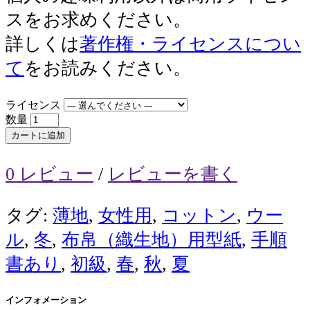
スをお求めください。
詳しくは
著作権・ライセンスについ
て
をお読みください。
ライセンス
数量
カートに追加
0 レビュー
/
レビューを書く
タグ:
薄地
,
女性用
,
コットン
,
ウー
ル
,
冬
,
布帛（織生地）用型紙
,
手順
書あり
,
初級
,
春
,
秋
,
夏
インフォメーション