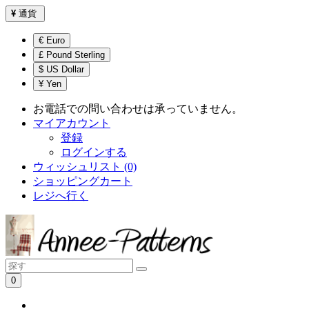
¥
通貨
€ Euro
£ Pound Sterling
$ US Dollar
¥ Yen
お電話での問い合わせは承っていません。
マイアカウント
登録
ログインする
ウィッシュリスト (0)
ショッピングカート
レジへ行く
0
ショッピングカートは空です！