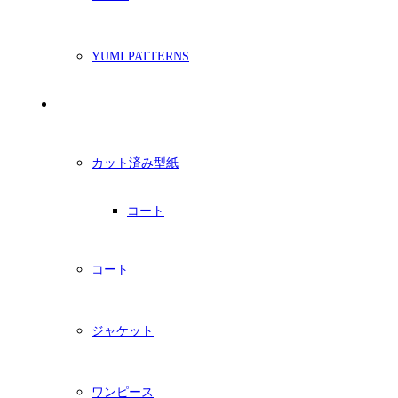
YUMI PATTERNS
印刷型紙
カット済み型紙
コート
コート
ジャケット
ワンピース