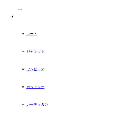
/Menu
PDFダウンロード型紙
コート
ジャケット
ワンピース
カットソー
カーディガン