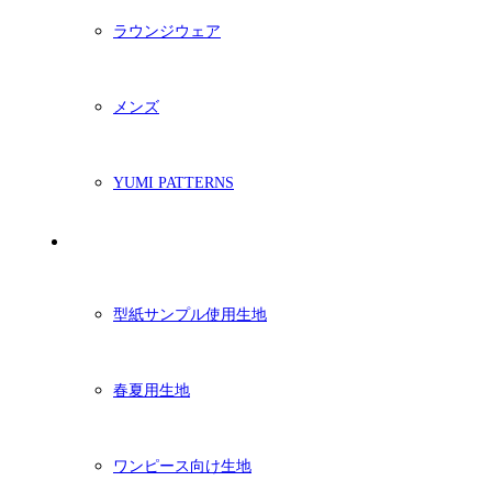
ラウンジウェア
メンズ
YUMI PATTERNS
生地
型紙サンプル使用生地
春夏用生地
ワンピース向け生地