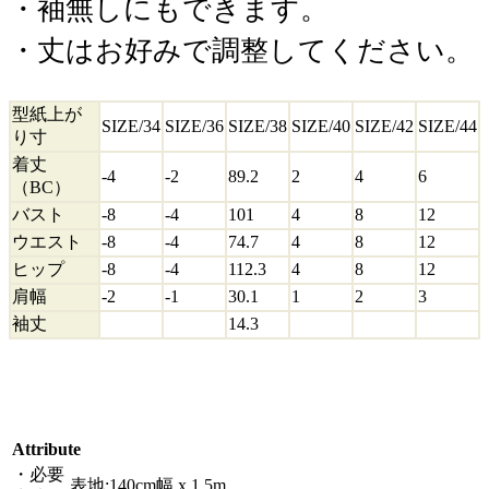
・袖無しにもできます。
・丈はお好みで調整してください。
型紙上が
SIZE/34
SIZE/36
SIZE/38
SIZE/40
SIZE/42
SIZE/44
り寸
着丈
-4
-2
89.2
2
4
6
（BC）
バスト
-8
-4
101
4
8
12
ウエスト
-8
-4
74.7
4
8
12
ヒップ
-8
-4
112.3
4
8
12
肩幅
-2
-1
30.1
1
2
3
袖丈
14.3
Attribute
・必要
表地:140cm幅 x 1.5m