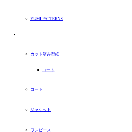
YUMI PATTERNS
印刷型紙
カット済み型紙
コート
コート
ジャケット
ワンピース