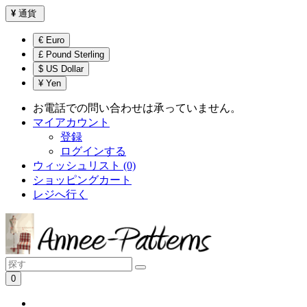
¥
通貨
€ Euro
£ Pound Sterling
$ US Dollar
¥ Yen
お電話での問い合わせは承っていません。
マイアカウント
登録
ログインする
ウィッシュリスト (0)
ショッピングカート
レジへ行く
0
ショッピングカートは空です！