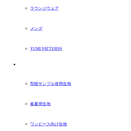
ラウンジウェア
メンズ
YUMI PATTERNS
生地
型紙サンプル使用生地
春夏用生地
ワンピース向け生地