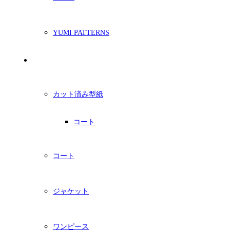
YUMI PATTERNS
印刷型紙
カット済み型紙
コート
コート
ジャケット
ワンピース