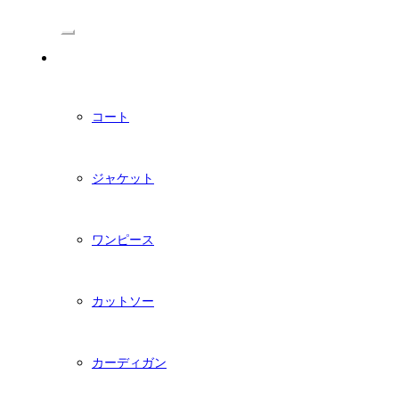
/Menu
PDFダウンロード型紙
コート
ジャケット
ワンピース
カットソー
カーディガン