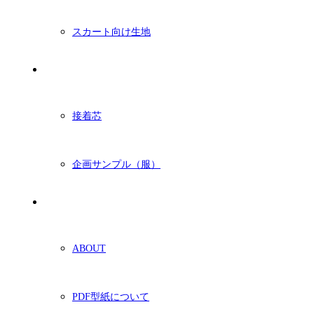
スカート向け生地
付属・他
接着芯
企画サンプル（服）
ショッピングガイド
ABOUT
PDF型紙について