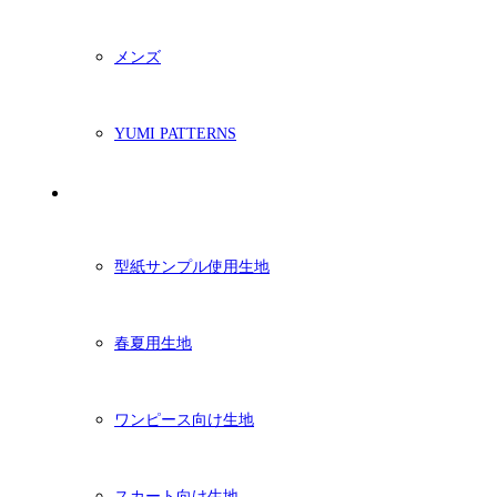
メンズ
YUMI PATTERNS
生地
型紙サンプル使用生地
春夏用生地
ワンピース向け生地
スカート向け生地