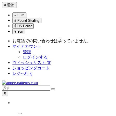
¥
通貨
€ Euro
£ Pound Sterling
$ US Dollar
¥ Yen
お電話での問い合わせは承っていません。
マイアカウント
登録
ログインする
ウィッシュリスト (0)
ショッピングカート
レジへ行く
0
ショッピングカートは空です！
/Menu