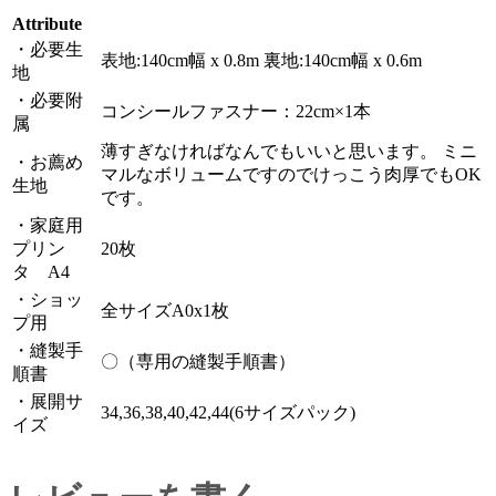
Attribute
・必要生
表地:140cm幅 x 0.8m 裏地:140cm幅 x 0.6m
地
・必要附
コンシールファスナー：22cm×1本
属
薄すぎなければなんでもいいと思います。 ミニ
・お薦め
マルなボリュームですのでけっこう肉厚でもOK
生地
です。
・家庭用
プリン
20枚
タ A4
・ショッ
全サイズA0x1枚
プ用
・縫製手
〇（専用の縫製手順書）
順書
・展開サ
34,36,38,40,42,44(6サイズパック)
イズ