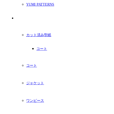
YUMI PATTERNS
印刷型紙
カット済み型紙
コート
コート
ジャケット
ワンピース