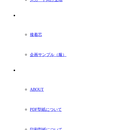
付属・他
接着芯
企画サンプル（服）
ショッピングガイド
ABOUT
PDF型紙について
印刷型紙について