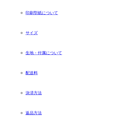
印刷型紙について
サイズ
生地・付属について
配送料
決済方法
返品方法