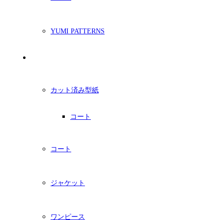
YUMI PATTERNS
印刷型紙
カット済み型紙
コート
コート
ジャケット
ワンピース