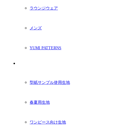
ラウンジウェア
メンズ
YUMI PATTERNS
生地
型紙サンプル使用生地
春夏用生地
ワンピース向け生地