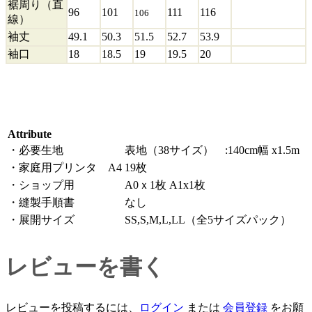
裾周り（直
96
101
111
116
106
線）
袖丈
49.1
50.3
51.5
52.7
53.9
袖口
18
18.5
19
19.5
20
Attribute
・必要生地
表地（38サイズ） :140cm幅 x1.5m
・家庭用プリンタ A4
19枚
・ショップ用
A0ｘ1枚 A1x1枚
・縫製手順書
なし
・展開サイズ
SS,S,M,L,LL（全5サイズパック）
レビューを書く
レビューを投稿するには、
ログイン
または
会員登録
をお願