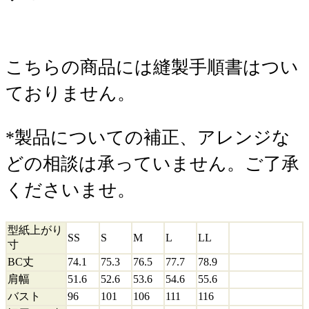
こちらの商品には縫製手順書はつい
ておりません。
*製品についての補正、アレンジな
どの相談は承っていません。ご了承
くださいませ。
型紙上がり
SS
S
M
L
LL
寸
BC丈
74.1
75.3
76.5
77.7
78.9
肩幅
51.6
52.6
53.6
54.6
55.6
バスト
96
101
106
111
116