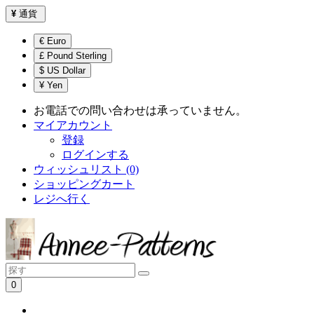
¥
通貨
€ Euro
£ Pound Sterling
$ US Dollar
¥ Yen
お電話での問い合わせは承っていません。
マイアカウント
登録
ログインする
ウィッシュリスト (0)
ショッピングカート
レジへ行く
0
ショッピングカートは空です！