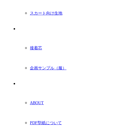
スカート向け生地
付属・他
接着芯
企画サンプル（服）
ショッピングガイド
ABOUT
PDF型紙について