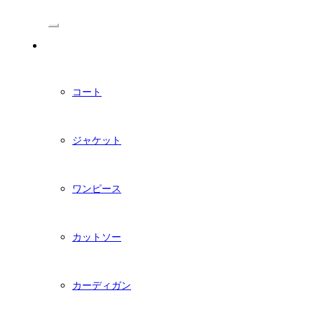
/Menu
PDFダウンロード型紙
コート
ジャケット
ワンピース
カットソー
カーディガン