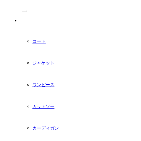
/Menu
PDFダウンロード型紙
コート
ジャケット
ワンピース
カットソー
カーディガン