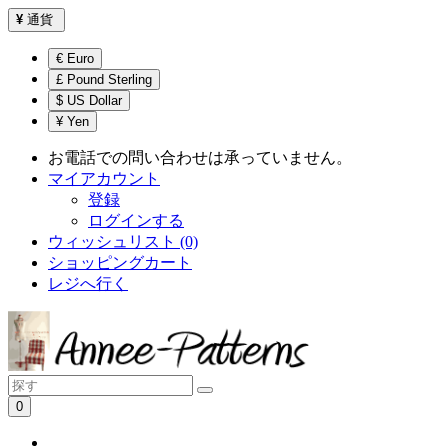
¥
通貨
€ Euro
£ Pound Sterling
$ US Dollar
¥ Yen
お電話での問い合わせは承っていません。
マイアカウント
登録
ログインする
ウィッシュリスト (0)
ショッピングカート
レジへ行く
0
ショッピングカートは空です！