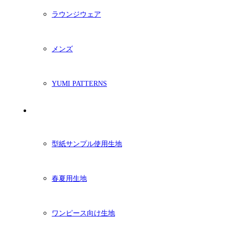
ラウンジウェア
メンズ
YUMI PATTERNS
生地
型紙サンプル使用生地
春夏用生地
ワンピース向け生地