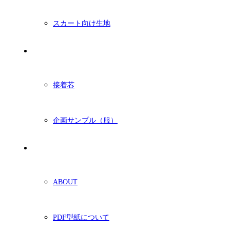
スカート向け生地
付属・他
接着芯
企画サンプル（服）
ショッピングガイド
ABOUT
PDF型紙について