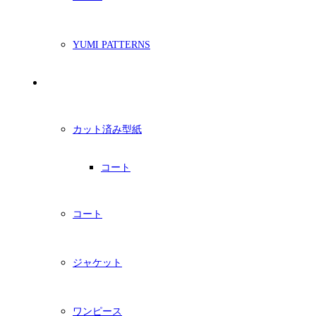
YUMI PATTERNS
印刷型紙
カット済み型紙
コート
コート
ジャケット
ワンピース