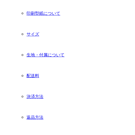
印刷型紙について
サイズ
生地・付属について
配送料
決済方法
返品方法