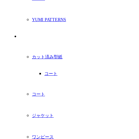
YUMI PATTERNS
印刷型紙
カット済み型紙
コート
コート
ジャケット
ワンピース