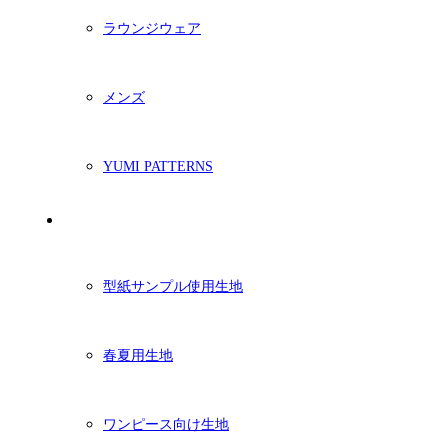
ラウンジウェア
メンズ
YUMI PATTERNS
生地
型紙サンプル使用生地
春夏用生地
ワンピース向け生地