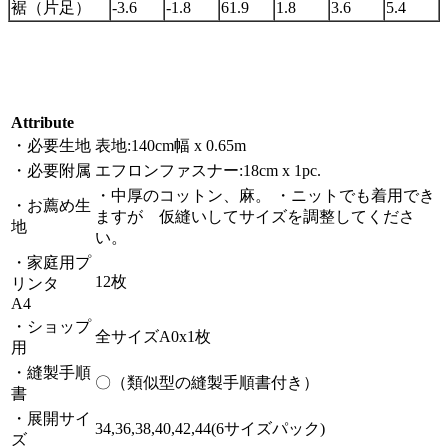
裾（片足）
-3.6
-1.8
61.9
1.8
3.6
5.4
Attribute
・必要生地
表地:140cm幅 x 0.65m
・必要附属
エフロンファスナー:18cm x 1pc.
・中厚のコットン、麻。 ・ニットでも着用でき
・お薦め生
ますが 仮縫いしてサイズを調整してくださ
地
い。
・家庭用プ
12枚
リンタ
A4
・ショップ
全サイズA0x1枚
用
・縫製手順
〇（類似型の縫製手順書付き）
書
・展開サイ
34,36,38,40,42,44(6サイズパック)
ズ