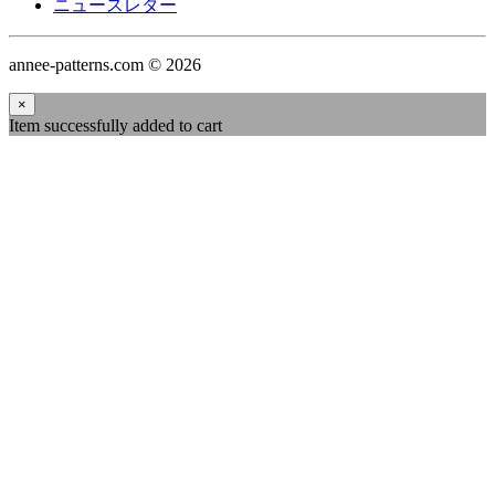
ニュースレター
annee-patterns.com © 2026
×
Item successfully added to cart