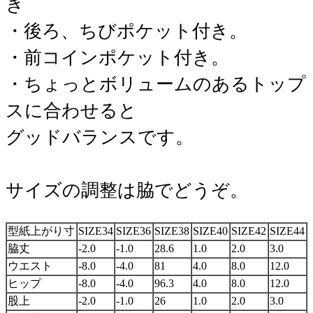
き
・後ろ、ちびポケット付き。
・前コインポケット付き。
・ちょっとボリュームのあるトップ
スに合わせると
グッドバランスです。
サイズの調整は脇でどうぞ。
型紙上がり寸
SIZE34
SIZE36
SIZE38
SIZE40
SIZE42
SIZE44
脇丈
-2.0
-1.0
28.6
1.0
2.0
3.0
ウエスト
-8.0
-4.0
81
4.0
8.0
12.0
ヒップ
-8.0
-4.0
96.3
4.0
8.0
12.0
股上
-2.0
-1.0
26
1.0
2.0
3.0