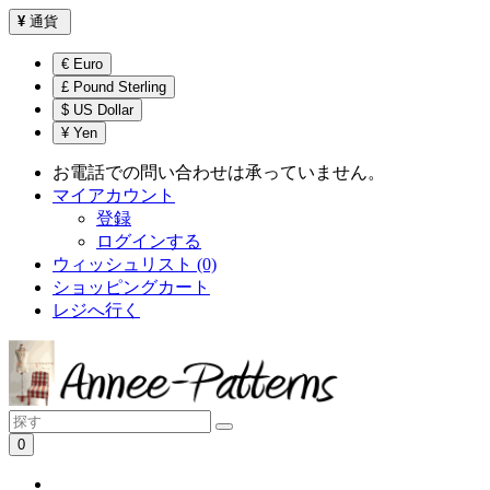
¥
通貨
€ Euro
£ Pound Sterling
$ US Dollar
¥ Yen
お電話での問い合わせは承っていません。
マイアカウント
登録
ログインする
ウィッシュリスト (0)
ショッピングカート
レジへ行く
0
ショッピングカートは空です！