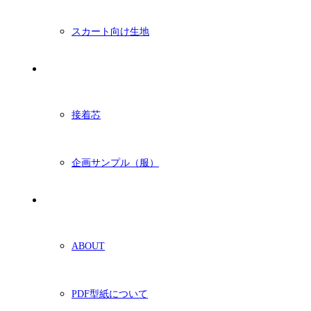
スカート向け生地
付属・他
接着芯
企画サンプル（服）
ショッピングガイド
ABOUT
PDF型紙について