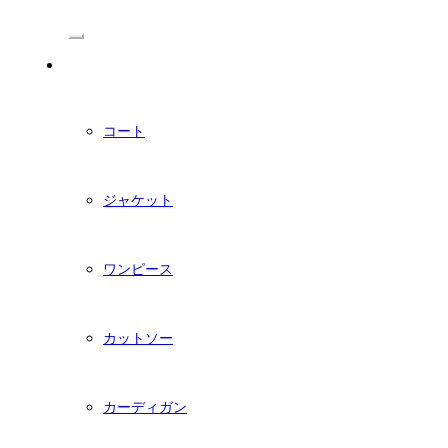
/Menu
PDFダウンロード型紙
コート
ジャケット
ワンピース
カットソー
カーディガン