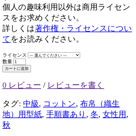
個人の趣味利用以外は商用ライセン
スをお求めください。
詳しくは
著作権・ライセンスについ
て
をお読みください。
ライセンス
数量
カートに追加
0 レビュー
/
レビューを書く
タグ:
中級
,
コットン
,
布帛（織生
地）用型紙
,
手順書あり
,
冬
,
女性用
,
秋