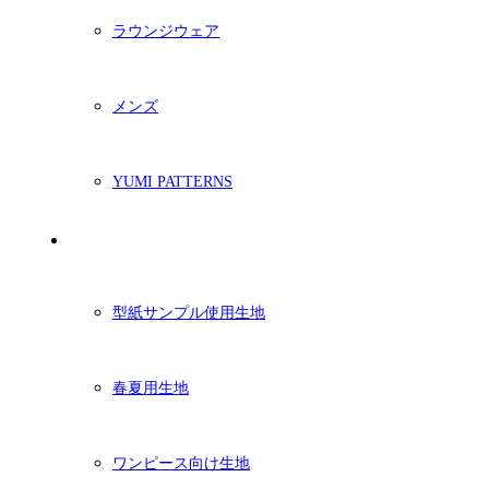
ラウンジウェア
メンズ
YUMI PATTERNS
生地
型紙サンプル使用生地
春夏用生地
ワンピース向け生地