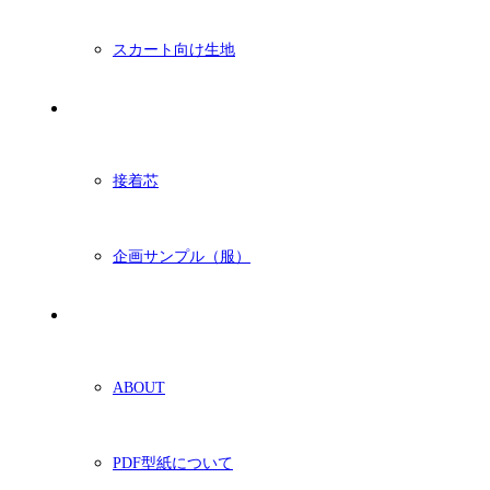
スカート向け生地
付属・他
接着芯
企画サンプル（服）
ショッピングガイド
ABOUT
PDF型紙について