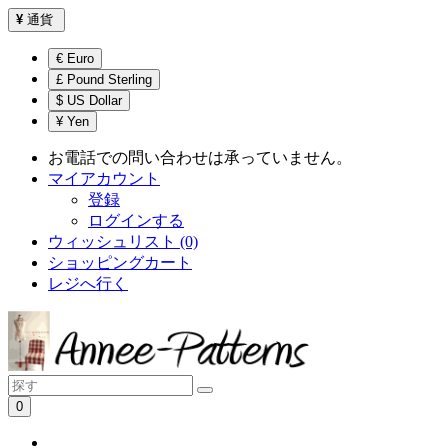
¥
通貨
€ Euro
£ Pound Sterling
$ US Dollar
¥ Yen
お電話での問い合わせは承っていません。
マイアカウント
登録
ログインする
ウィッシュリスト (0)
ショッピングカート
レジへ行く
0
ショッピングカートは空です！