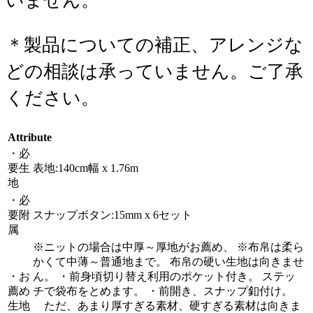
いません。
＊製品についての補正、アレンジな
どの相談は承っていません。ご了承
ください。
Attribute
・必
要生
表地:140cm幅 x 1.76m
地
・必
要附
スナップボタン:15mm x 6セット
属
※ニットの場合は中厚～厚地がお薦め、 ※布帛は柔ら
かくて中薄～普通地まで。 布帛の硬い生地は向きませ
・お
ん。 ・前身頃切り替え利用のポケット付き。 ステッ
薦め
チで袋布をとめます。 ・前開き、スナップ釦付け。
生地
ただ、あまり厚すぎる素材、硬すぎる素材は向きま