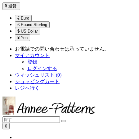
¥
通貨
€ Euro
£ Pound Sterling
$ US Dollar
¥ Yen
お電話での問い合わせは承っていません。
マイアカウント
登録
ログインする
ウィッシュリスト (0)
ショッピングカート
レジへ行く
0
ショッピングカートは空です！