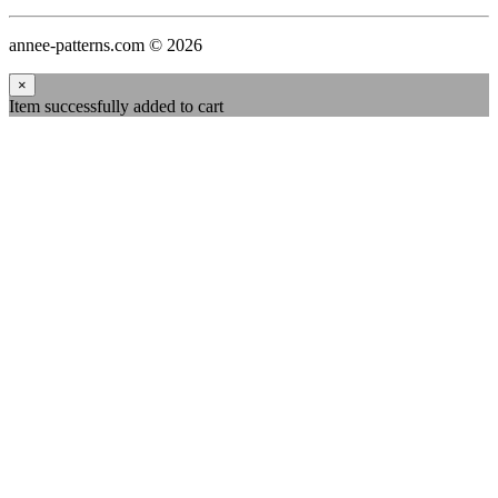
annee-patterns.com © 2026
×
Item successfully added to cart