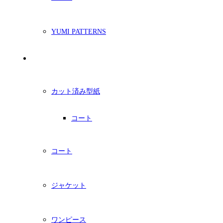
YUMI PATTERNS
印刷型紙
カット済み型紙
コート
コート
ジャケット
ワンピース