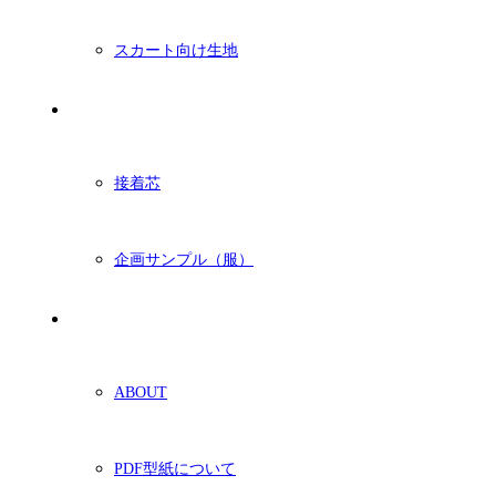
スカート向け生地
付属・他
接着芯
企画サンプル（服）
ショッピングガイド
ABOUT
PDF型紙について