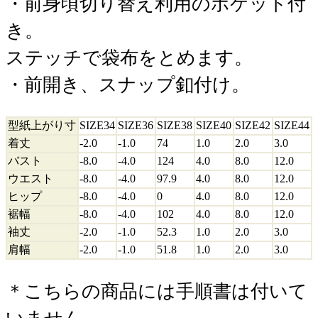
・前身頃切り替え利用のポケット付
き。
ステッチで袋布をとめます。
・前開き、スナップ釦付け。
型紙上がり寸
SIZE34
SIZE36
SIZE38
SIZE40
SIZE42
SIZE44
着丈
-2.0
-1.0
74
1.0
2.0
3.0
バスト
-8.0
-4.0
124
4.0
8.0
12.0
ウエスト
-8.0
-4.0
97.9
4.0
8.0
12.0
ヒップ
-8.0
-4.0
0
4.0
8.0
12.0
裾幅
-8.0
-4.0
102
4.0
8.0
12.0
袖丈
-2.0
-1.0
52.3
1.0
2.0
3.0
肩幅
-2.0
-1.0
51.8
1.0
2.0
3.0
＊こちらの商品には手順書は付いて