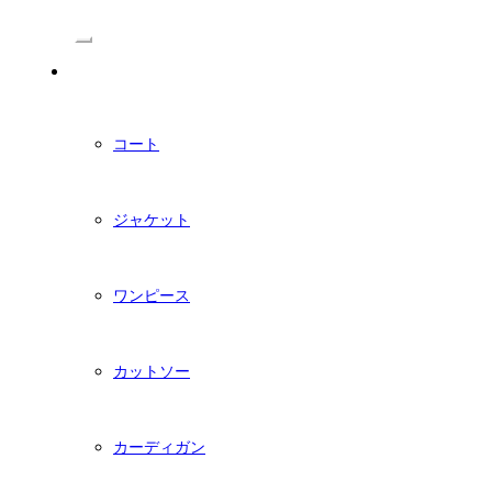
/Menu
PDFダウンロード型紙
コート
ジャケット
ワンピース
カットソー
カーディガン