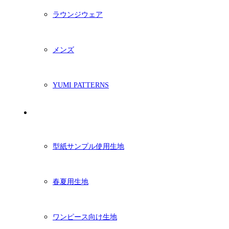
ラウンジウェア
メンズ
YUMI PATTERNS
生地
型紙サンプル使用生地
春夏用生地
ワンピース向け生地