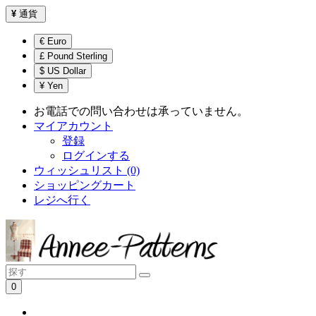
¥
通貨
€ Euro
£ Pound Sterling
$ US Dollar
¥ Yen
お電話での問い合わせは承っていません。
マイアカウント
登録
ログインする
ウィッシュリスト (0)
ショッピングカート
レジへ行く
0
ショッピングカートは空です！