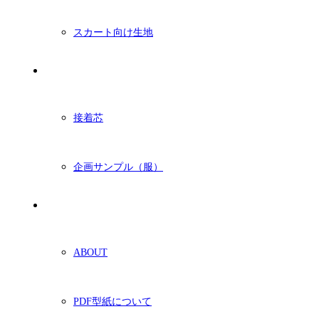
スカート向け生地
付属・他
接着芯
企画サンプル（服）
ショッピングガイド
ABOUT
PDF型紙について