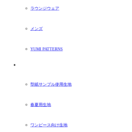
ラウンジウェア
メンズ
YUMI PATTERNS
生地
型紙サンプル使用生地
春夏用生地
ワンピース向け生地