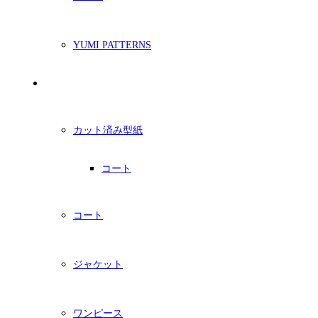
YUMI PATTERNS
印刷型紙
カット済み型紙
コート
コート
ジャケット
ワンピース