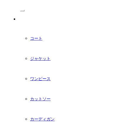
/Menu
PDFダウンロード型紙
コート
ジャケット
ワンピース
カットソー
カーディガン