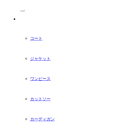
/Menu
PDFダウンロード型紙
コート
ジャケット
ワンピース
カットソー
カーディガン