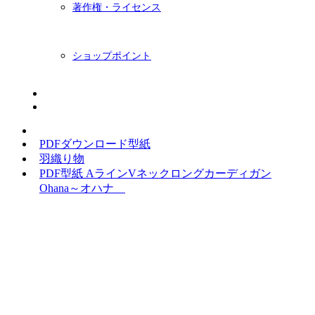
著作権・ライセンス
ショップポイント
ニュースレター
BLOG
PDFダウンロード型紙
羽織り物
PDF型紙 AラインVネックロングカーディガン
Ohana～オハナ