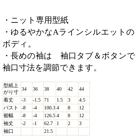
・ニット専用型紙
・ゆるやかなAラインシルエットの
ボディ。
・長めの袖は 袖口タブ＆ボタンで
袖口寸法を調節できます。
型紙上
34
36
38
40
42
44
がり寸
着丈
-3
-1.5
71
1.5
3
4.5
バスト
-8
-4
100.3
4
8
12
裾幅
-8
-4
126.5
4
8
12
袖丈
-2
-1
62.7
1
2
3
袖口
21.5