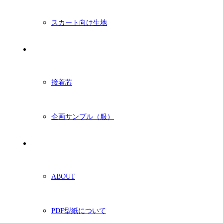
スカート向け生地
付属・他
接着芯
企画サンプル（服）
ショッピングガイド
ABOUT
PDF型紙について