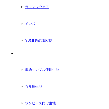
ラウンジウェア
メンズ
YUMI PATTERNS
生地
型紙サンプル使用生地
春夏用生地
ワンピース向け生地