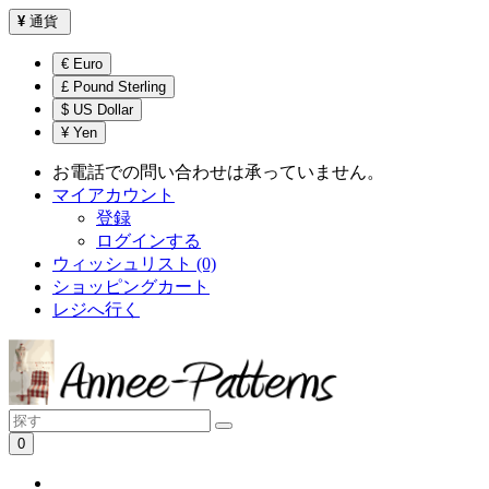
¥
通貨
€ Euro
£ Pound Sterling
$ US Dollar
¥ Yen
お電話での問い合わせは承っていません。
マイアカウント
登録
ログインする
ウィッシュリスト (0)
ショッピングカート
レジへ行く
0
ショッピングカートは空です！