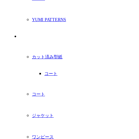
YUMI PATTERNS
印刷型紙
カット済み型紙
コート
コート
ジャケット
ワンピース