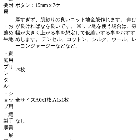
要附
ボタン：15mm x 7ケ
属
厚すぎず、肌触りの良いニット地全般作れます。 伸び
・お
が良ければなを良いです。 ※リブ地を使う場合は、身
薦め
幅が大きく上がる事を想定して仮縫いする事をおすす
生地
めします。 テンセル、コットン、シルク、ウール、レ
ーヨンジャージーなどなど。
・家
庭用
プリ
29枚
ン
タ
A4
・シ
ョッ
全サイズA0x1枚,A1x1枚
プ用
・縫
製手
なし
順書
・展