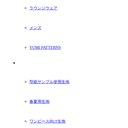
ラウンジウェア
メンズ
YUMI PATTERNS
生地
型紙サンプル使用生地
春夏用生地
ワンピース向け生地