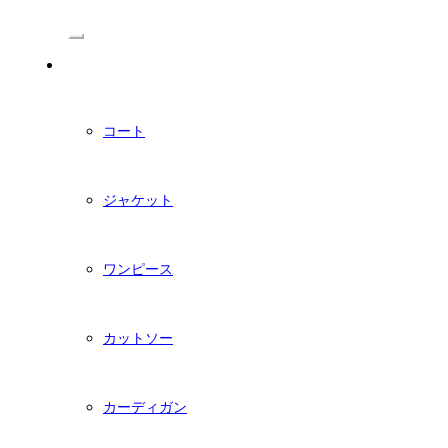
/Menu
PDFダウンロード型紙
コート
ジャケット
ワンピース
カットソー
カーディガン