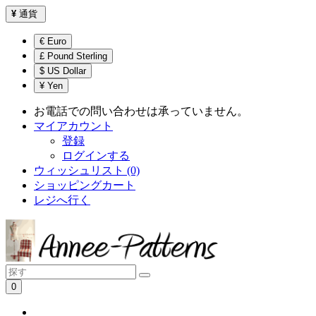
¥
通貨
€ Euro
£ Pound Sterling
$ US Dollar
¥ Yen
お電話での問い合わせは承っていません。
マイアカウント
登録
ログインする
ウィッシュリスト (0)
ショッピングカート
レジへ行く
0
ショッピングカートは空です！