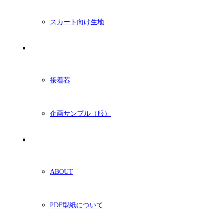
スカート向け生地
付属・他
接着芯
企画サンプル（服）
ショッピングガイド
ABOUT
PDF型紙について