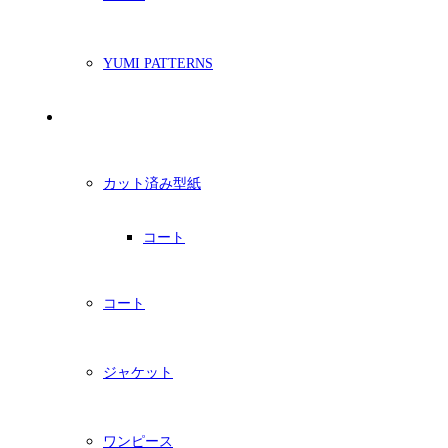
YUMI PATTERNS
印刷型紙
カット済み型紙
コート
コート
ジャケット
ワンピース