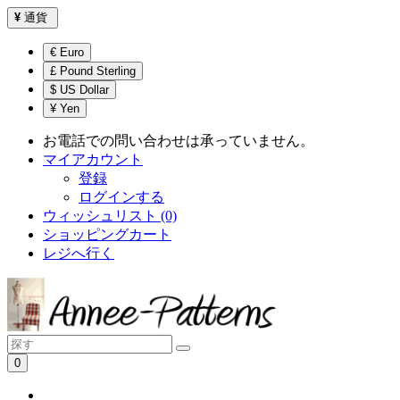
¥
通貨
€ Euro
£ Pound Sterling
$ US Dollar
¥ Yen
お電話での問い合わせは承っていません。
マイアカウント
登録
ログインする
ウィッシュリスト (0)
ショッピングカート
レジへ行く
0
ショッピングカートは空です！