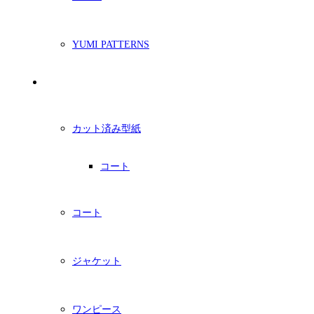
YUMI PATTERNS
印刷型紙
カット済み型紙
コート
コート
ジャケット
ワンピース