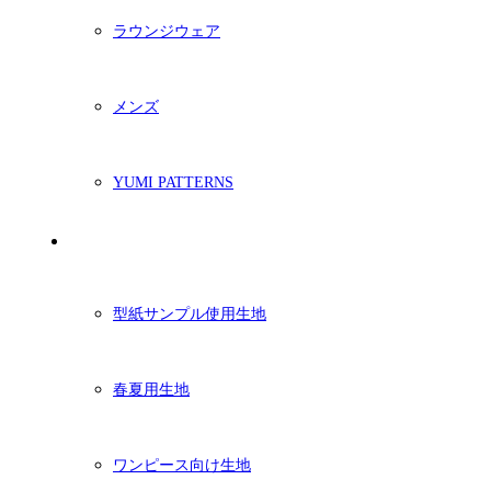
ラウンジウェア
メンズ
YUMI PATTERNS
生地
型紙サンプル使用生地
春夏用生地
ワンピース向け生地