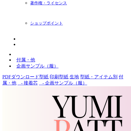
著作権・ライセンス
ショップポイント
ニュースレター
BLOG
付属・他
企画サンプル（服）
PDFダウンロード型紙
印刷型紙
生地
型紙・アイテム別
付
属・他
- 接着芯
- 企画サンプル（服）