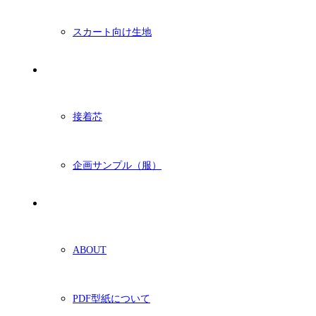
スカート向け生地
付属・他
接着芯
企画サンプル（服）
ショッピングガイド
ABOUT
PDF型紙について