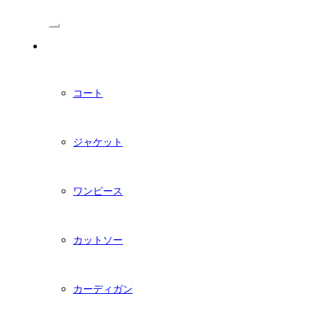
/Menu
PDFダウンロード型紙
コート
ジャケット
ワンピース
カットソー
カーディガン