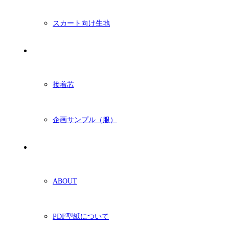
スカート向け生地
付属・他
接着芯
企画サンプル（服）
ショッピングガイド
ABOUT
PDF型紙について