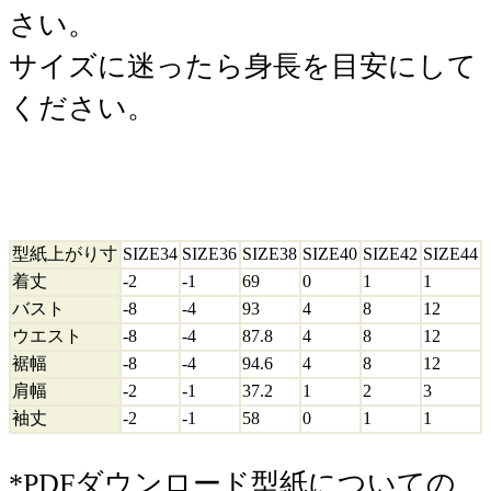
さい。
サイズに迷ったら身長を目安にして
ください。
型紙上がり寸
SIZE34
SIZE36
SIZE38
SIZE40
SIZE42
SIZE44
着丈
-2
-1
69
0
1
1
バスト
-8
-4
93
4
8
12
ウエスト
-8
-4
87.8
4
8
12
裾幅
-8
-4
94.6
4
8
12
肩幅
-2
-1
37.2
1
2
3
袖丈
-2
-1
58
0
1
1
*PDFダウンロード型紙についての