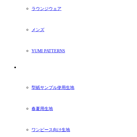
ラウンジウェア
メンズ
YUMI PATTERNS
生地
型紙サンプル使用生地
春夏用生地
ワンピース向け生地