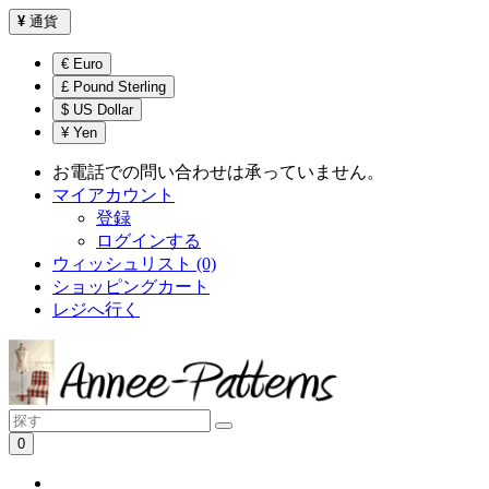
¥
通貨
€ Euro
£ Pound Sterling
$ US Dollar
¥ Yen
お電話での問い合わせは承っていません。
マイアカウント
登録
ログインする
ウィッシュリスト (0)
ショッピングカート
レジへ行く
0
ショッピングカートは空です！