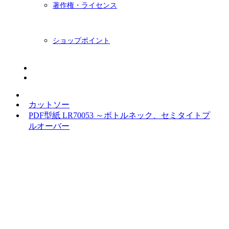
著作権・ライセンス
ショップポイント
ニュースレター
BLOG
カットソー
PDF型紙 LR70053 ～ボトルネック、セミタイトプ
ルオーバー