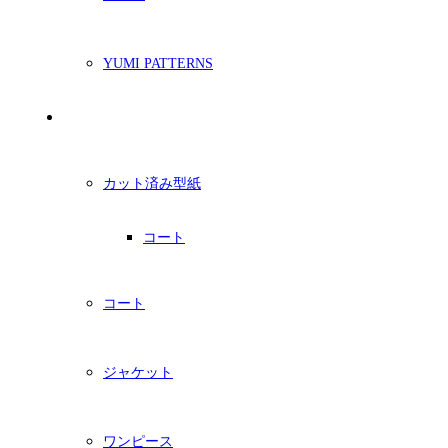
YUMI PATTERNS
印刷型紙
カット済み型紙
コート
コート
ジャケット
ワンピース