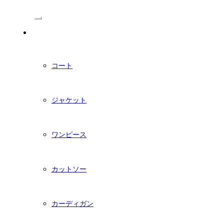
/Menu
PDFダウンロード型紙
コート
ジャケット
ワンピース
カットソー
カーディガン