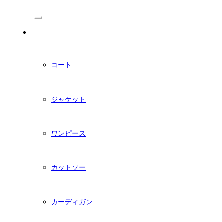
/Menu
PDFダウンロード型紙
コート
ジャケット
ワンピース
カットソー
カーディガン