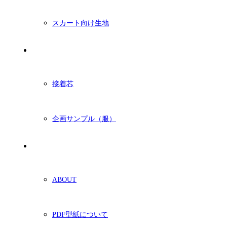
スカート向け生地
付属・他
接着芯
企画サンプル（服）
ショッピングガイド
ABOUT
PDF型紙について