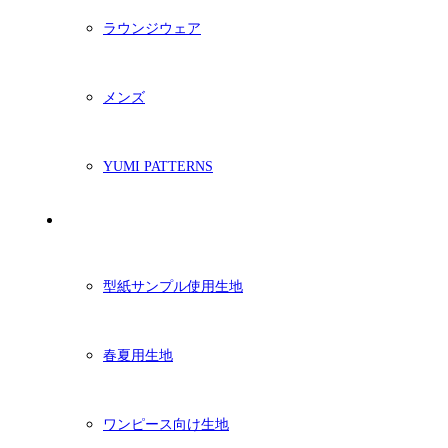
ラウンジウェア
メンズ
YUMI PATTERNS
生地
型紙サンプル使用生地
春夏用生地
ワンピース向け生地