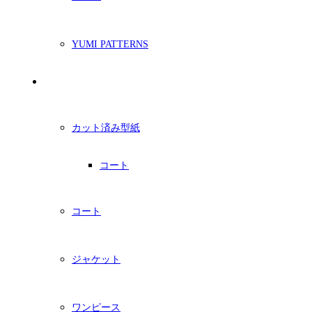
YUMI PATTERNS
印刷型紙
カット済み型紙
コート
コート
ジャケット
ワンピース