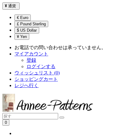
¥
通貨
€ Euro
£ Pound Sterling
$ US Dollar
¥ Yen
お電話での問い合わせは承っていません。
マイアカウント
登録
ログインする
ウィッシュリスト (0)
ショッピングカート
レジへ行く
0
ショッピングカートは空です！