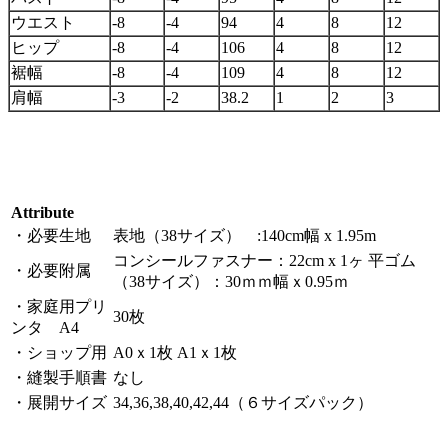
ウエスト
-8
-4
94
4
8
12
ヒップ
-8
-4
106
4
8
12
裾幅
-8
-4
109
4
8
12
肩幅
-3
-2
38.2
1
2
3
Attribute
・必要生地
表地（38サイズ） :140cm幅 x 1.95m
コンシールファスナー：22cm x 1ヶ 平ゴム
・必要附属
（38サイズ）：30ｍｍ幅ｘ0.95ｍ
・家庭用プリ
30枚
ンタ A4
・ショップ用
A0ｘ1枚 A1ｘ1枚
・縫製手順書
なし
・展開サイズ
34,36,38,40,42,44（６サイズパック）