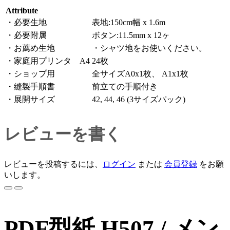
Attribute
・必要生地
表地:150cm幅 x 1.6m
・必要附属
ボタン:11.5mm x 12ヶ
・お薦め生地
・シャツ地をお使いください。
・家庭用プリンタ A4
24枚
・ショップ用
全サイズA0x1枚、 A1x1枚
・縫製手順書
前立ての手順付き
・展開サイズ
42, 44, 46 (3サイズパック)
レビューを書く
レビューを投稿するには、
ログイン
または
会員登録
をお願
いします。
PDF型紙 H507 / メン