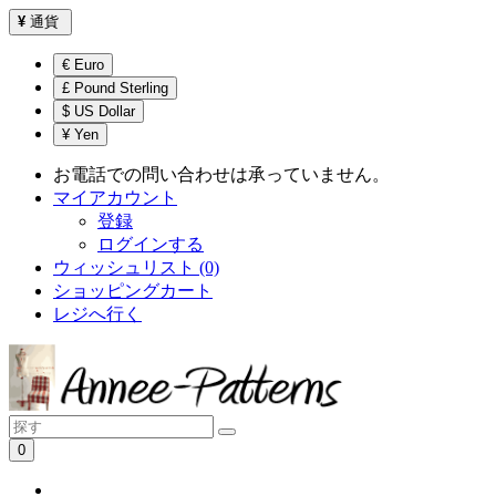
¥
通貨
€ Euro
£ Pound Sterling
$ US Dollar
¥ Yen
お電話での問い合わせは承っていません。
マイアカウント
登録
ログインする
ウィッシュリスト (0)
ショッピングカート
レジへ行く
0
ショッピングカートは空です！