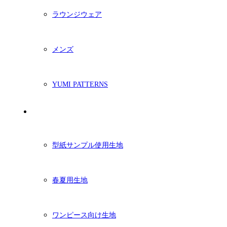
ラウンジウェア
メンズ
YUMI PATTERNS
生地
型紙サンプル使用生地
春夏用生地
ワンピース向け生地