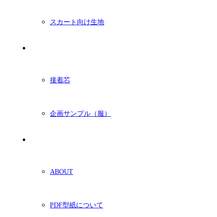
スカート向け生地
付属・他
接着芯
企画サンプル（服）
ショッピングガイド
ABOUT
PDF型紙について