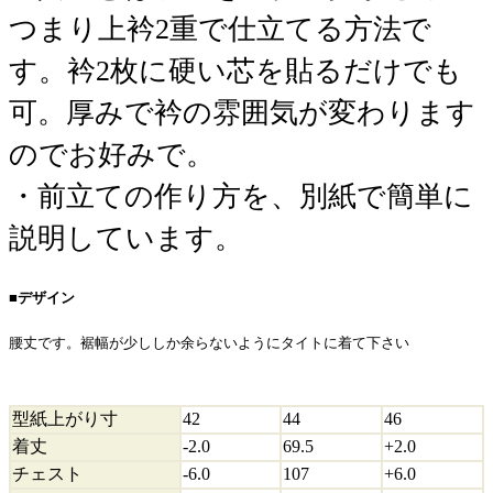
つまり上衿2重で仕立てる方法で
す。衿2枚に硬い芯を貼るだけでも
可。厚みで衿の雰囲気が変わります
のでお好みで。
・前立ての作り方を、別紙で簡単に
説明しています。
■デザイン
腰丈です。裾幅が少ししか余らないようにタイトに着て下さい
型紙上がり寸
42
44
46
着丈
-2.0
69.5
+2.0
チェスト
-6.0
107
+6.0