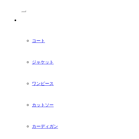
/Menu
PDFダウンロード型紙
コート
ジャケット
ワンピース
カットソー
カーディガン