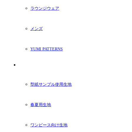
ラウンジウェア
メンズ
YUMI PATTERNS
生地
型紙サンプル使用生地
春夏用生地
ワンピース向け生地