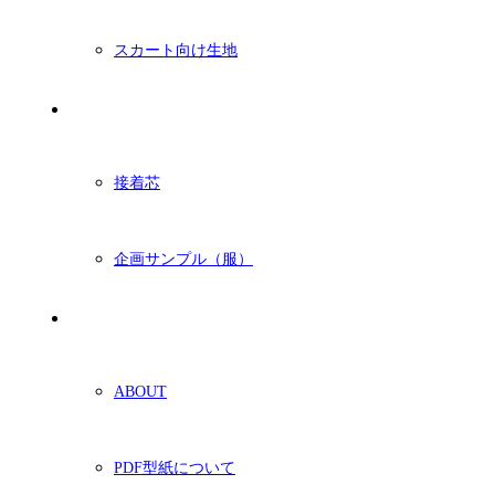
スカート向け生地
付属・他
接着芯
企画サンプル（服）
ショッピングガイド
ABOUT
PDF型紙について