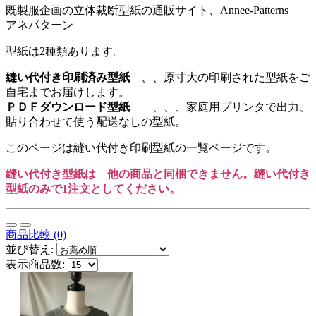
既製服企画の立体裁断型紙の通販サイト、Annee-Patterns
アネパターン
型紙は2種類あります。
縫い代付き印刷済み型紙
、、原寸大の印刷された型紙をご
自宅までお届けします。
ＰＤＦダウンロード型紙
、、、家庭用プリンタで出力、
貼り合わせて使う配送なしの型紙。
このページは縫い代付き印刷型紙の一覧ページです。
縫い代付き型紙は 他の商品と同梱できません。縫い代付き
型紙のみで1注文としてください。
商品比較 (0)
並び替え:
表示商品数: