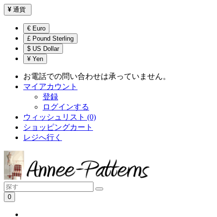
¥
通貨
€ Euro
£ Pound Sterling
$ US Dollar
¥ Yen
お電話での問い合わせは承っていません。
マイアカウント
登録
ログインする
ウィッシュリスト (0)
ショッピングカート
レジへ行く
0
ショッピングカートは空です！