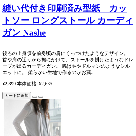
縫い代付き印刷済み型紙 カッ
トソー ロングストール カーディ
ガン Nashe
後ろの上身頃を前身頃の肩にくっつけたようなデザイン。
首や肩の辺りから裾にかけて、ストールを掛けたようなドレ
ープが出るカーディガン。 脇はややドルマンのようなシル
エットに。 柔らかい生地で作るのがお薦..
¥2,899
本体価格: ¥2,635
カートに追加