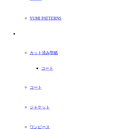
YUMI PATTERNS
印刷型紙
カット済み型紙
コート
コート
ジャケット
ワンピース