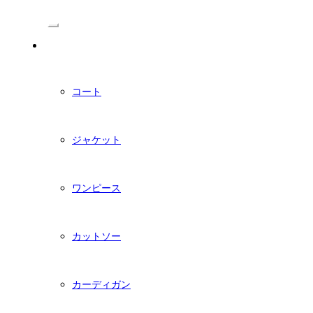
/Menu
PDFダウンロード型紙
コート
ジャケット
ワンピース
カットソー
カーディガン