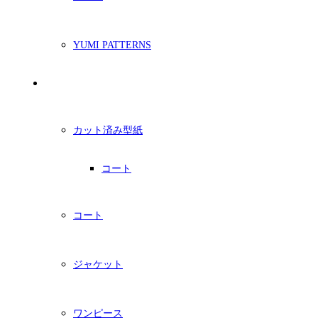
YUMI PATTERNS
印刷型紙
カット済み型紙
コート
コート
ジャケット
ワンピース