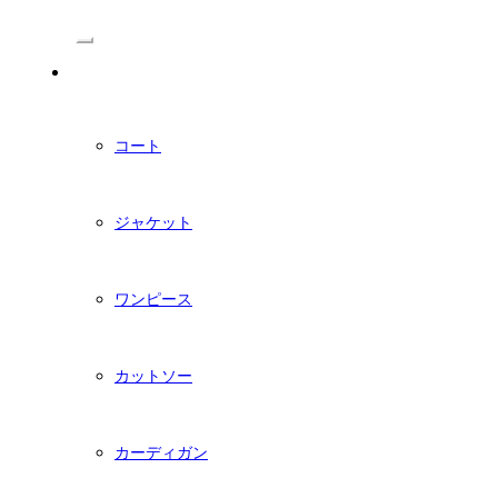
/Menu
PDFダウンロード型紙
コート
ジャケット
ワンピース
カットソー
カーディガン