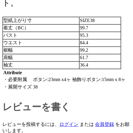
ト。
型紙上がり寸
SIZE38
着丈（BC）
99.7
バスト
95.3
ウエスト
84.4
裾幅
99.2
肩幅
61.7
袖丈
36.4
Attribute
・必要附属
ボタン:23mm x4ヶ 袖飾りボタン:15mm x 8ヶ
・展開サイズ
38
レビューを書く
レビューを投稿するには、
ログイン
または
会員登録
をお願
いします。