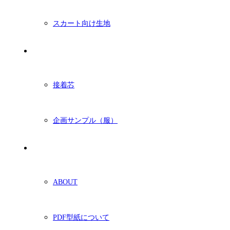
スカート向け生地
付属・他
接着芯
企画サンプル（服）
ショッピングガイド
ABOUT
PDF型紙について