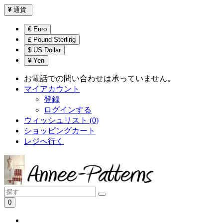
¥
通貨
€ Euro
£ Pound Sterling
$ US Dollar
¥ Yen
お電話での問い合わせは承っていません。
マイアカウント
登録
ログインする
ウィッシュリスト (0)
ショッピングカート
レジへ行く
0
ショッピングカートは空です！