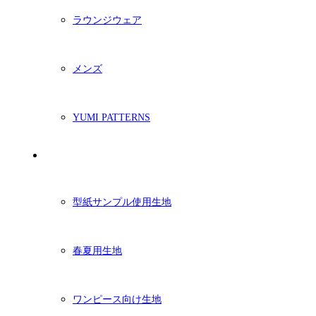
ラウンジウェア
メンズ
YUMI PATTERNS
生地
型紙サンプル使用生地
春夏用生地
ワンピース向け生地