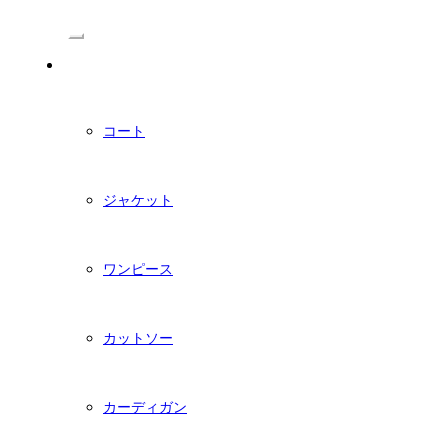
/Menu
PDFダウンロード型紙
コート
ジャケット
ワンピース
カットソー
カーディガン