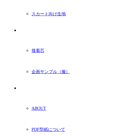
スカート向け生地
付属・他
接着芯
企画サンプル（服）
ショッピングガイド
ABOUT
PDF型紙について