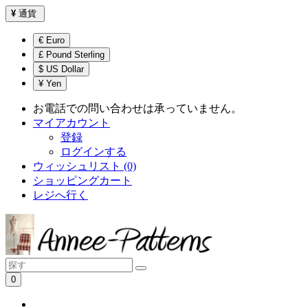
¥
通貨
€ Euro
£ Pound Sterling
$ US Dollar
¥ Yen
お電話での問い合わせは承っていません。
マイアカウント
登録
ログインする
ウィッシュリスト (0)
ショッピングカート
レジへ行く
0
ショッピングカートは空です！