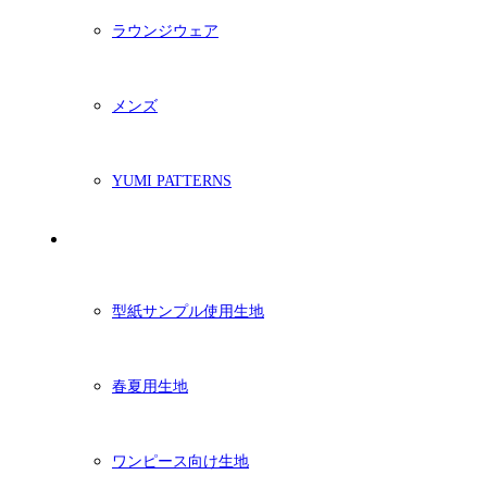
ラウンジウェア
メンズ
YUMI PATTERNS
生地
型紙サンプル使用生地
春夏用生地
ワンピース向け生地