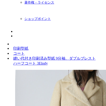
著作権・ライセンス
ショップポイント
ニュースレター
BLOG
印刷型紙
コート
縫い代付き印刷済み型紙 9分袖、ダブルブレスト
ハーフコート 3Elody