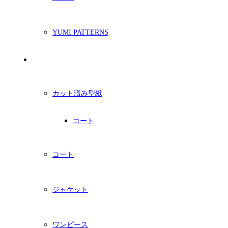
YUMI PATTERNS
印刷型紙
カット済み型紙
コート
コート
ジャケット
ワンピース