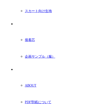
スカート向け生地
付属・他
接着芯
企画サンプル（服）
ショッピングガイド
ABOUT
PDF型紙について