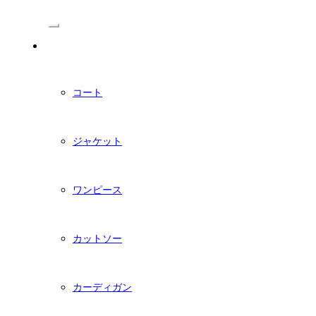
/Menu
PDFダウンロード型紙
コート
ジャケット
ワンピース
カットソー
カーディガン