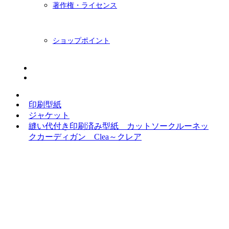
著作権・ライセンス
ショップポイント
ニュースレター
BLOG
印刷型紙
ジャケット
縫い代付き印刷済み型紙 カットソークルーネッ
クカーディガン Clea～クレア