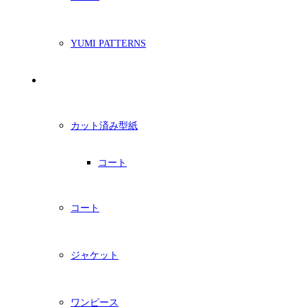
YUMI PATTERNS
印刷型紙
カット済み型紙
コート
コート
ジャケット
ワンピース