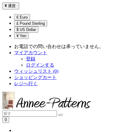
¥
通貨
€ Euro
£ Pound Sterling
$ US Dollar
¥ Yen
お電話での問い合わせは承っていません。
マイアカウント
登録
ログインする
ウィッシュリスト (0)
ショッピングカート
レジへ行く
0
ショッピングカートは空です！