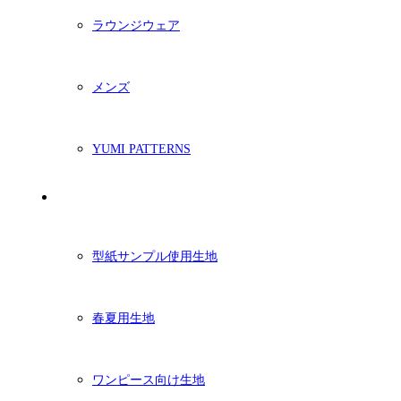
ラウンジウェア
メンズ
YUMI PATTERNS
生地
型紙サンプル使用生地
春夏用生地
ワンピース向け生地