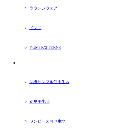
ラウンジウェア
メンズ
YUMI PATTERNS
生地
型紙サンプル使用生地
春夏用生地
ワンピース向け生地