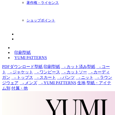
著作権・ライセンス
ショップポイント
ニュースレター
BLOG
印刷型紙
YUMI PATTERNS
PDFダウンロード型紙
印刷型紙
- カット済み型紙
- コー
ト
- ジャケット
- ワンピース
- カットソー
- カーディ
ガン
- トップス
- スカート
- パンツ
- ニット
- ラウン
ジウェア
- メンズ
- YUMI PATTERNS
生地
型紙・アイテ
ム別
付属・他