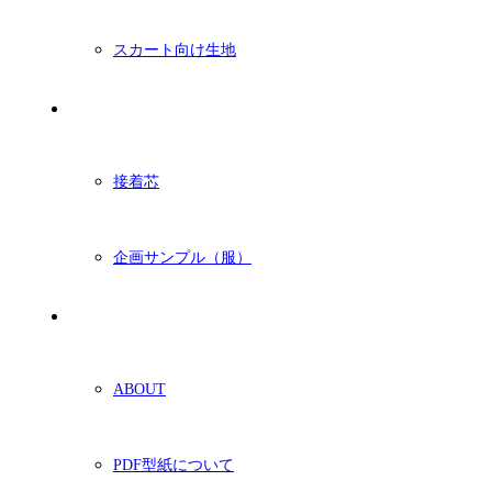
スカート向け生地
付属・他
接着芯
企画サンプル（服）
ショッピングガイド
ABOUT
PDF型紙について