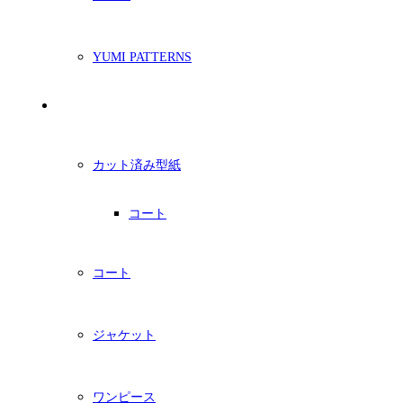
YUMI PATTERNS
印刷型紙
カット済み型紙
コート
コート
ジャケット
ワンピース