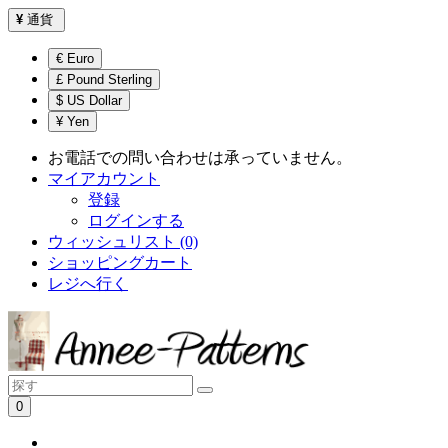
¥
通貨
€ Euro
£ Pound Sterling
$ US Dollar
¥ Yen
お電話での問い合わせは承っていません。
マイアカウント
登録
ログインする
ウィッシュリスト (0)
ショッピングカート
レジへ行く
0
ショッピングカートは空です！